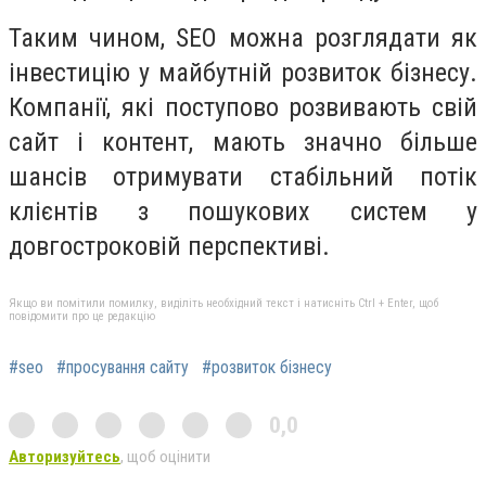
Таким чином, SEO можна розглядати як
інвестицію у майбутній розвиток бізнесу.
Компанії, які поступово розвивають свій
сайт і контент, мають значно більше
шансів отримувати стабільний потік
клієнтів з пошукових систем у
довгостроковій перспективі.
Якщо ви помітили помилку, виділіть необхідний текст і натисніть Ctrl + Enter, щоб
повідомити про це редакцію
#seo
#просування сайту
#розвиток бізнесу
0,0
Авторизуйтесь
, щоб оцінити