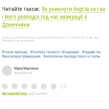
Читайте також:
Як уникнути боргів за газ
і його розподіл під час евакуації з
Донеччини
Якщо ви помітили помилку, виділіть необхідний текст і натисніть Ctrl + Enter, щоб
повідомити про це редакцію
#газові прилади
#безпека газового обладнання
#чадний газ
#вентиляція приміщення
#небезпечні прилади поруч із газом
Марія Мартинюк
журналістка
0,0
Авторизуйтесь
, щоб оцінити