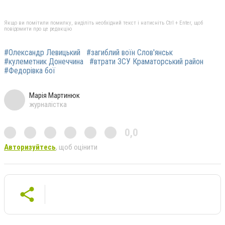
Якщо ви помітили помилку, виділіть необхідний текст і натисніть Ctrl + Enter, щоб
повідомити про це редакцію
#Олександр Левицький
#загиблий воїн Слов'янськ
#кулеметник Донеччина
#втрати ЗСУ Краматорський район
#Федорівка бої
Марія Мартинюк
журналістка
0,0
Авторизуйтесь
, щоб оцінити