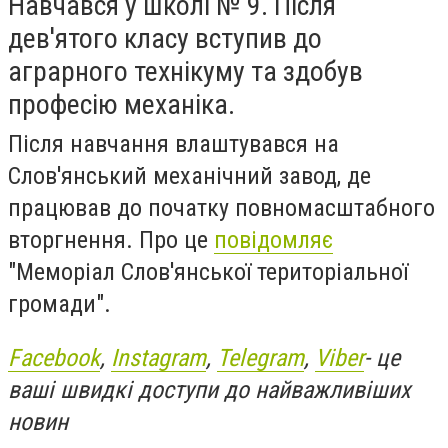
Навчався у школі № 9. Після
дев'ятого класу вступив до
аграрного технікуму та здобув
професію механіка.
Після навчання влаштувався на
Слов'янський механічний завод, де
працював до початку повномасштабного
вторгнення. Про це
повідомляє
"Меморіал Слов'янської територіальної
громади".
Facebook
,
Instagram
,
Telegram
,
Viber
- це
ваші швидкі доступи до найважливіших
новин