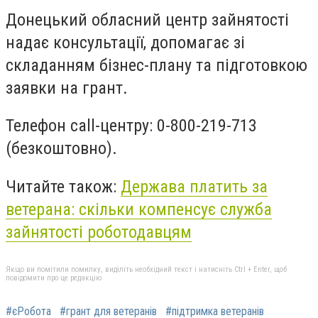
Донецький обласний центр зайнятості
надає консультації, допомагає зі
складанням бізнес-плану та підготовкою
заявки на грант.
Телефон call-центру: 0-800-219-713
(безкоштовно).
Читайте також:
Держава платить за
ветерана: скільки компенсує служба
зайнятості роботодавцям
Якщо ви помітили помилку, виділіть необхідний текст і натисніть Ctrl + Enter, щоб
повідомити про це редакцію
#єРобота
#грант для ветеранів
#підтримка ветеранів