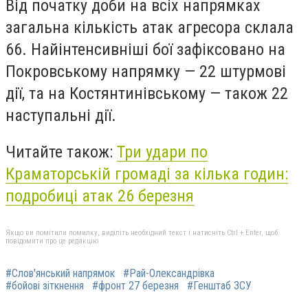
Від початку доби на всіх напрямках
загальна кількість атак агресора склала
66. Найінтенсивніші бої зафіксовано на
Покровському напрямку — 22 штурмові
дії, та на Костянтинівському — також 22
наступальні дії.
Читайте також:
Три удари по
Краматорській громаді за кілька годин:
подробиці атак 26 березня
Якщо ви помітили помилку, виділіть необхідний текст і натисніть Ctrl + Enter, щоб
повідомити про це редакцію
#Слов'янський напрямок
#Рай-Олександрівка
#бойові зіткнення
#фронт 27 березня
#Генштаб ЗСУ