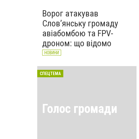
Ворог атакував
Слов’янську громаду
авіабомбою та FPV-
дроном: що відомо
НОВИНИ
СПЕЦТЕМА
Голос громади