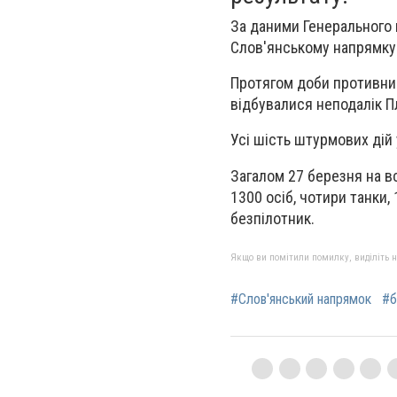
За даними Генерального 
Слов'янському напрямку 
Протягом доби противник
відбувалися неподалік Пл
Усі шість штурмових дій 
Загалом 27 березня на в
1300 осіб, чотири танки,
безпілотник.
Якщо ви помітили помилку, виділіть нео
#Слов'янський напрямок
#б