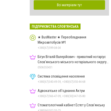
Всі матеріали тут
ПІДПРИЄМСТВА СЛОВ'ЯНСЬКА
★ BusMaster ★ Переобладнання
Мікроавтобусів №1
+380(67)599-04-04
Бігун Віталій Валерійович - приватний нотаріус
Слов'янського міського нотаріального округу
Дон.обл.
0506555431
Система сповіщення населення
+380(67)340-49-59, +380(67)350-44-68
Адвокатське об'єднання Актум
+380(67)566-47-09, +380(50)347-05-80
Стоматологічний кабінет Естет у Слов'янську
+380(66)307-55-75