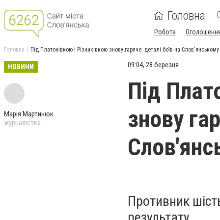
Головна
Робота
Оголошенн
Головна
Під Платонівкою і Різниківкою знову гаряче: деталі боїв на Слов'янськом
09:04, 28 березня
НОВИНИ
Під Плат
знову гар
Марія Мартинюк
журналістка
Слов'янс
Противник шість
результату.