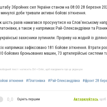
штабу Збройних сил України станом на 08:00 28 березня 202
минулої доби тривали активні бойові зіткнення.
 шість разів намагався просунутися на Слов'янському нап
атонівки, а також у напрямках Рай-Олександрівки та Різник
українські захисники зупинили. Прориву на жодній із діляно
сіх напрямках зафіксовано 181 бойове зіткнення. Втрати рос
 10 бойових броньованих машин, 73 артилерійські системи т
бхідний текст і натисніть Ctrl + Enter, щоб повідомити про це редакцію
ойові зіткнення
#Платонівка
#Рай-Олександрівка
#фронт 28 бер
0,0
Оцініть першим
Авторизуйтесь
, щоб