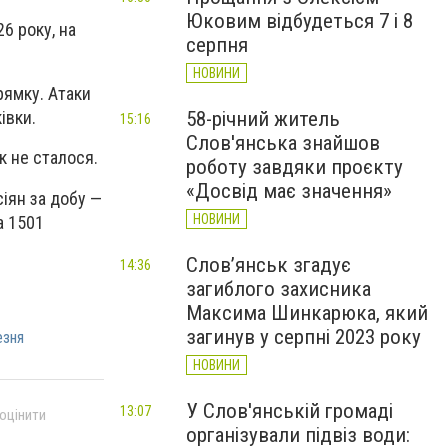
Юковим відбудеться 7 і 8
6 року, на
серпня
НОВИНИ
рямку. Атаки
58-річний житель
івки.
15:16
Слов'янська знайшов
к не сталося.
роботу завдяки проєкту
«Досвід має значення»
іян за добу —
НОВИНИ
а 1501
Слов’янськ згадує
14:36
загиблого захисника
Максима Шинкарюка, який
загинув у серпні 2023 року
езня
НОВИНИ
У Слов'янській громаді
13:07
 оцінити
організували підвіз води: