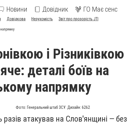
Новини
Довідник
ГО Має сенс
я
Довідкова
Нерухомість
Звіт про прозорість JTI
у напрямку
онівкою і Різниківкою
яче: деталі боїв на
ькому напрямку
Фото: Генеральний штаб ЗСУ. Дизайн: 6262
 разів атакував на Слов'янщині — без