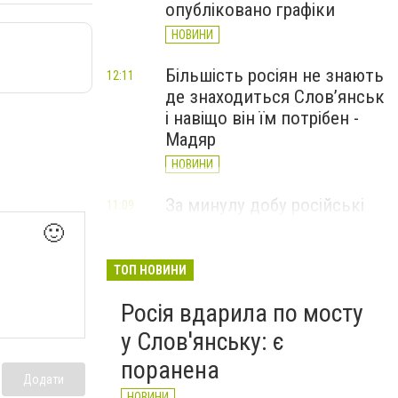
опубліковано графіки
НОВИНИ
Більшість росіян не знають
12:11
де знаходиться Слов’янськ
і навіщо він їм потрібен -
Мадяр
НОВИНИ
За минулу добу російські
11:09
війська 13 разів атакували
🙂
Слов'янськ. Хроніка
великої війни: 6 серпня
ТОП НОВИНИ
НОВИНИ
Росія вдарила по мосту
у Слов'янську: є
поранена
Додати
НОВИНИ