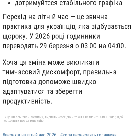
дотримуйтеся стабільного графіка
Перехід на літній час — це звична
практика для українців, яка відбувається
щороку. У 2026 році годинники
переводять 29 березня о 03:00 на 04:00.
Хоча ця зміна може викликати
тимчасовий дискомфорт, правильна
підготовка допоможе швидко
адаптуватися та зберегти
продуктивність.
Якщо ви помітили помилку, виділіть необхідний текст і натисніть Ctrl + Enter, щоб
повідомити про це редакцію
#перехід на літній час 2026
#коли переводять годинники