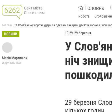
Головна
Робота
Оголошенн
Головна
У Слов'янську ворожі удари за одну ніч знищили десятки гаражів і пошко
10:29, 29 березня
НОВИНИ
У Слов'я
ніч знищ
Марія Мартинюк
журналістка
пошкодил
29 березня Слов
кількох годин.