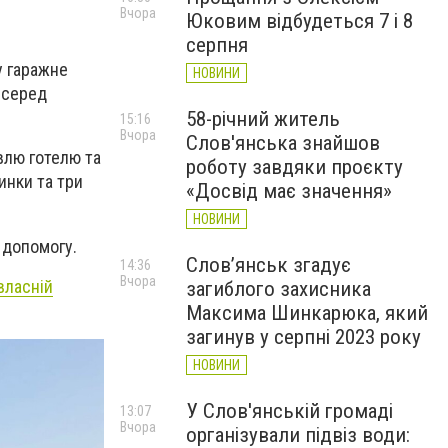
Вчора
Юковим відбудеться 7 і 8
серпня
у гаражне
НОВИНИ
 серед
58-річний житель
15:16
Вчора
Слов'янська знайшов
влю готелю та
роботу завдяки проєкту
инки та три
«Досвід має значення»
НОВИНИ
 допомогу.
Слов’янськ згадує
14:36
Вчора
власній
загиблого захисника
Максима Шинкарюка, який
загинув у серпні 2023 року
НОВИНИ
У Слов'янській громаді
13:07
Вчора
організували підвіз води: