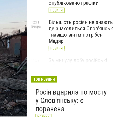
опубліковано графіки
НОВИНИ
Більшість росіян не знають
12:11
Вчора
де знаходиться Слов’янськ
і навіщо він їм потрібен -
Мадяр
НОВИНИ
За минулу добу російські
11:09
Вчора
війська 13 разів атакували
Слов'янськ. Хроніка
великої війни: 6 серпня
ТОП НОВИНИ
НОВИНИ
Росія вдарила по мосту
у Слов'янську: є
поранена
НОВИНИ