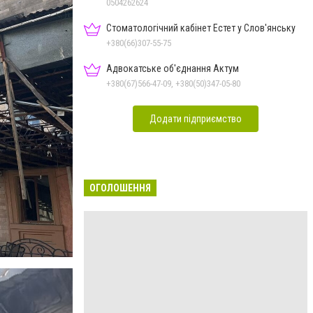
0504262624
Стоматологічний кабінет Естет у Слов'янську
+380(66)307-55-75
Адвокатське об'єднання Актум
+380(67)566-47-09, +380(50)347-05-80
Додати підприємство
ОГОЛОШЕННЯ