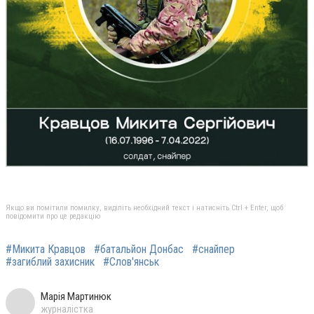
Якщо ви помітили помилку, виділіть необхідний текст і натисніть Ctrl + Enter, щоб
повідомити про це редакцію
#Микита Кравцов
#батальйон Донбас
#снайпер
#загиблий захисник
#Слов'янськ
Марія Мартинюк
журналістка