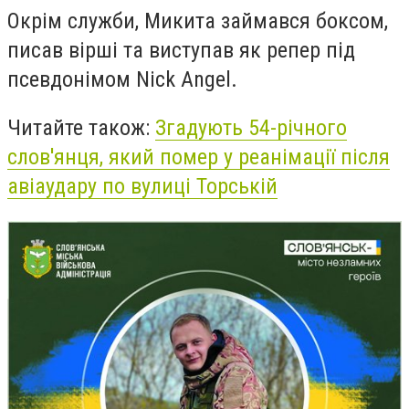
Окрім служби, Микита займався боксом,
писав вірші та виступав як репер під
псевдонімом Nick Angel.
Читайте також:
Згадують 54-річного
слов'янця, який помер у реанімації після
авіаудару по вулиці Торській