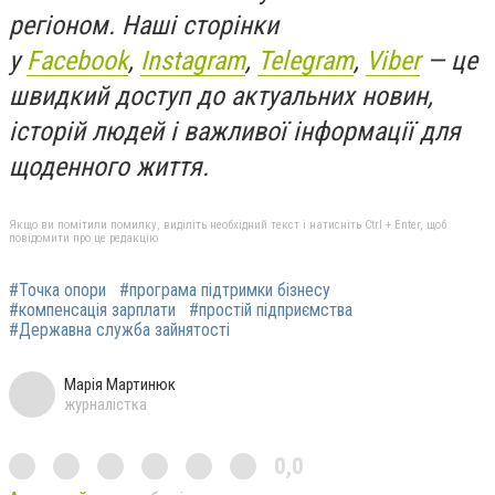
регіоном.
Наші сторінки
у
Facebook
,
Instagram
,
Telegram
,
Viber
— це
швидкий доступ до актуальних новин,
історій людей і важливої інформації для
щоденного життя.
Якщо ви помітили помилку, виділіть необхідний текст і натисніть Ctrl + Enter, щоб
повідомити про це редакцію
#Точка опори
#програма підтримки бізнесу
#компенсація зарплати
#простій підприємства
#Державна служба зайнятості
Марія Мартинюк
журналістка
0,0