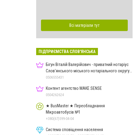
Всі матеріали тут
ПІДПРИЄМСТВА СЛОВ'ЯНСЬКА
Бігун Віталій Валерійович - приватний нотаріус
Слов'янського міського нотаріального округу
Дон.обл.
0506555431
Контент агентство MAKE SENSE
0504262624
★ BusMaster ★ Переобладнання
Мікроавтобусів №1
+380(67)599-04-04
Система сповіщення населення