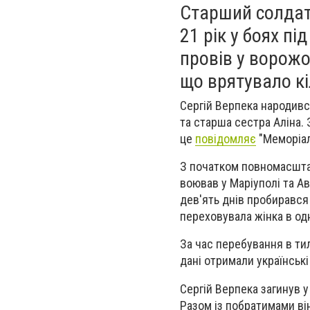
Старший солдат 
21 рік у боях п
провів у ворожо
що врятувало кіл
Сергій Верпека народивс
та старша сестра Аліна. 
це
повідомляє
"Меморіал
З початком повномасштаб
воював у Маріуполі та Ав
дев'ять днів пробирався 
переховувала жінка в од
За час перебування в ти
дані отримали українські
Сергій Верпека загинув у
Разом із побратимами він