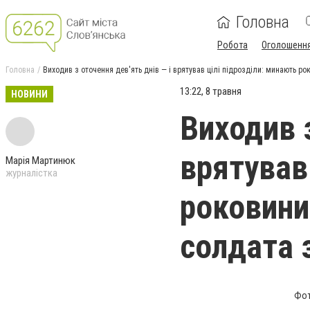
Головна
Робота
Оголошенн
Головна
Виходив з оточення дев'ять днів — і врятував цілі підрозділи: минають ро
13:22, 8 травня
НОВИНИ
Виходив з
врятував
Марія Мартинюк
журналістка
роковини
солдата 
Фот