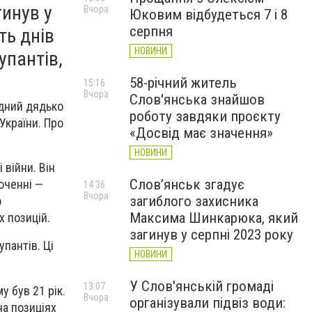
гинув у
Вчора
Юковим відбудеться 7 і 8
серпня
ть днів
НОВИНИ
упантів,
58-річний житель
15:16
Вчора
Слов'янська знайшов
ідний дядько
роботу завдяки проєкту
України. Про
«Досвід має значення»
НОВИНИ
 війни. Він
Слов’янськ згадує
оченні —
14:36
Вчора
загиблого захисника
о
Максима Шинкарюка, який
х позицій.
загинув у серпні 2023 року
пантів. Ці
НОВИНИ
У Слов'янській громаді
13:07
у був 21 рік.
Вчора
організували підвіз води:
на позиціях