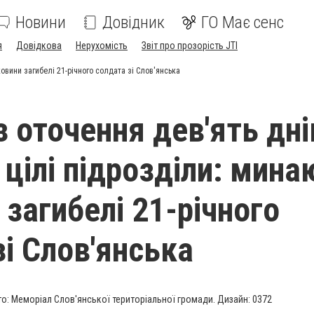
Новини
Довідник
ГО Має сенс
я
Довідкова
Нерухомість
Звіт про прозорість JTI
ковини загибелі 21-річного солдата зі Слов'янська
 оточення дев'ять днів
 цілі підрозділи: мина
 загибелі 21-річного
зі Слов'янська
о: Меморіал Слов'янської територіальної громади. Дизайн: 0372