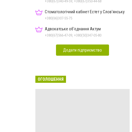
+380(67)340-49-59, +380(67)350-44-68
Стоматологічний кабінет Естет у Слов'янську
+380(66)307-55-75
Адвокатське об'єднання Актум
+380(67)566-47-09, +380(50)347-05-80
Додати підприємство
ОГОЛОШЕННЯ