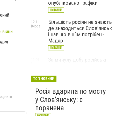
опубліковано графіки
НОВИНИ
жений
Більшість росіян не знають
12:11
Вчора
де знаходиться Слов’янськ
ь війни
і навіщо він їм потрібен -
Мадяр
вини
НОВИНИ
За минулу добу російські
11:09
Вчора
війська 13 разів атакували
Слов'янськ. Хроніка
великої війни: 6 серпня
ТОП НОВИНИ
НОВИНИ
Росія вдарила по мосту
 оцінити
у Слов'янську: є
поранена
НОВИНИ