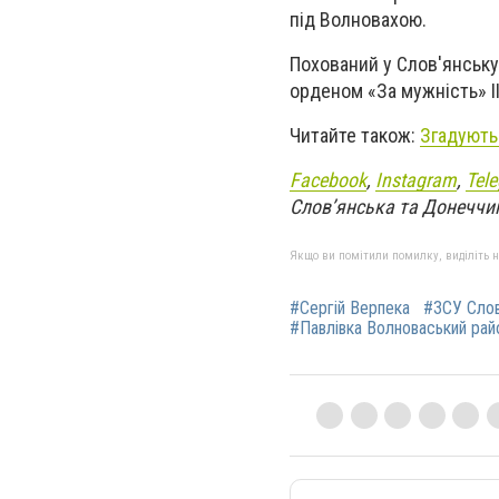
під Волновахою.
Похований у Слов'янську
орденом «За мужність» II
Читайте також:
Згадують 
Facebook
,
Instagram
,
Tel
Слов’янська та Донеччи
Якщо ви помітили помилку, виділіть нео
#Сергій Верпека
#ЗСУ Слов
#Павлівка Волноваський рай