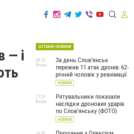
ОСТАННІ НОВИНИ
 — і
За день Слов'янськ
20:23
Вчора
пережив 11 атак дронів: 62-
ють
річний чоловік у реанімації
НОВИНИ
Рятувальники показали
17:23
Вчора
наслідки дронових ударів
по Слов'янську (ФОТО)
НОВИНИ
Прощання з Олексієм
16:30