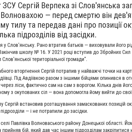
ЗСУ Сергій Верпека зі Слов'янська за
ід Волновахою — перед смертю він дев'я
му тилу та передав дані про позиції ок
ька підрозділів від засідки.
я у Слов'янську. Рано втратив батьків — виховували його р
Закінчив школу № 16. У 2021 році вступив до Збройних Сил 
 Слов'янської територіальної громади".
ного вторгнення Сергій потрапив у найважчі точки на карті
діївці. Під Авдіївкою разом з іншими бійцями опинився в от
через ліси, фактично сам на сам з ворогом. Кілька днів йог
ному з окупованих сіл — вона допомогла йому вийти до свої
лу Сергій встановив розташування замаскованих позицій оку
 підрозділи — і не потрапили до засідки.
 селі Павлівка Волноваського району Донецької області. Йом
 прийняв бій, який дав час іншим підрозділам закріпитися 