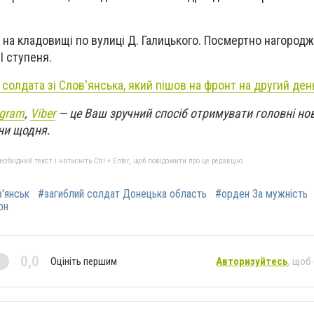
 на кладовищі по вулиці Д. Галицького. Посмертно нагород
I ступеня.
солдата зі Слов'янська, який пішов на фронт на другий ден
egram
,
Viber
— це Ваш зручний спосіб отримувати головні но
ни щодня.
бхідний текст і натисніть Ctrl + Enter, щоб повідомити про це редакцію
'янськ
#загиблий солдат Донецька область
#орден За мужність
он
0,0
Оцініть першим
Авторизуйтесь
, щоб