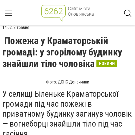
14:02, 8 травня
Пожежа у Краматорській
громаді: у згорілому будинку
знайшли тіло чоловіка
НОВИНИ
Фото: ДСНС Донеччини
У селищі Біленьке Краматорської
громади під час пожежі в
приватному будинку загинув чоловік
— вогнеборці знайшли тіло під час
гасіння.