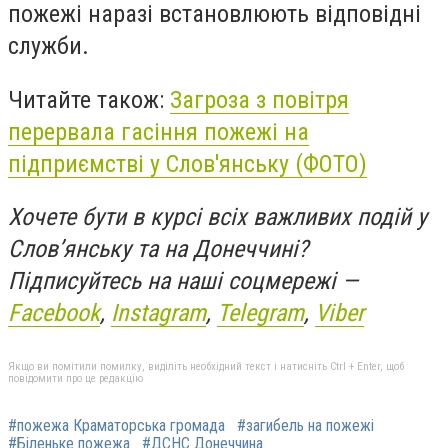
пожежі наразі встановлюють відповідні
служби.
Читайте також:
Загроза з повітря
перервала гасіння пожежі на
підприємстві у Слов'янську (ФОТО)
Хочете бути в курсі всіх важливих подій у
Слов’янську та на Донеччині?
Підписуйтесь на наші соцмережі —
Facebook
,
Instagram
,
Telegram
,
Viber
Якщо ви помітили помилку, виділіть необхідний текст і натисніть Ctrl + Enter, щоб
повідомити про це редакцію
#пожежа Краматорська громада
#загибель на пожежі
#Біленьке пожежа
#ДСНС Донеччина