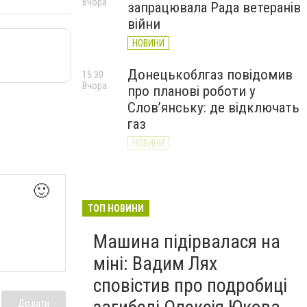
Вчора
запрацювала Рада ветеранів
війни
НОВИНИ
Донецькоблгаз повідомив
15:30
Вчора
про планові роботи у
Слов’янську: де відключать
газ
НОВИНИ
«Армія відновлення» на
14:55
Вчора
🙂
Донеччині: тисячі людей
долучилися до відбудови
ТОП НОВИНИ
громад
Машина підірвалася на
НОВИНИ
міні: Вадим Лях
сповістив про подробиці
Додати