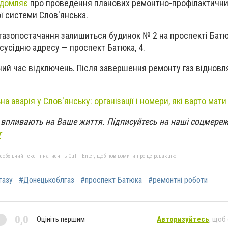
ідомляє
про проведення планових ремонтно-профілактичних
ої системи Слов'янська.
 газопостачання залишиться будинок № 2 на проспекті Батю
сусідню адресу — проспект Батюка, 4.
ний час відключень. Після завершення ремонту газ відновл
а аварія у Слов'янську: організації і номери, які варто мати
кі впливають на Ваше життя. Підписуйтесь на наші соцмереж
r
бхідний текст і натисніть Ctrl + Enter, щоб повідомити про це редакцію
газу
#Донецькоблгаз
#проспект Батюка
#ремонтні роботи
0,0
Оцініть першим
Авторизуйтесь
, щоб