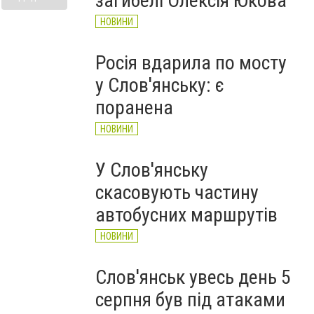
загибелі Олексія Юкова
НОВИНИ
Росія вдарила по мосту
у Слов'янську: є
поранена
НОВИНИ
У Слов'янську
скасовують частину
автобусних маршрутів
НОВИНИ
Слов'янськ увесь день 5
серпня був під атаками