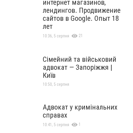
интернет магазинов,
лендингов. Продвижение
сайтов в Google. Опыт 18
лет
21
10:36, 5 серпня
Сімейний та військовий
адвокат — Запоріжжя |
Київ
10:50, 5 серпня
Адвокат у кримінальних
справах
1
10:41, 5 серпня