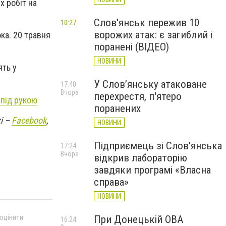
 робіт на
Слов'янськ пережив 10
10:27
ворожих атак: є загиблий і
ка. 20 травня
поранені (ВІДЕО)
НОВИНИ
ять у
У Слов’янську атаковане
17:40
Вчора
перехрестя, п'ятеро
 під рукою
поранених
і –
Facebook
,
НОВИНИ
Підприємець зі Слов'янська
17:24
Вчора
відкрив лабораторію
завдяки програмі «Власна
справа»
НОВИНИ
 оцінити
При Донецькій ОВА
16:24