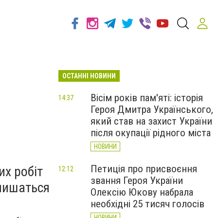
ОСТАННІ НОВИНИ
Вісім років пам'яті: історія
14:37
Героя Дмитра Українського,
який став на захист України
після окупації рідного міста
НОВИНИ
Петиція про присвоєння
х робіт
12:12
звання Героя України
алишаться
Олексію Юкову набрала
необхідні 25 тисяч голосів
НОВИНИ