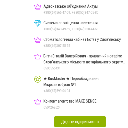
Адвокатське об'єднання Актум
+380(67)566-47-09, +380(50)347-05-80
Система сповіщення населення
+380(67)340-49-59, +380(67)350-44-68
Стоматологічний кабінет Естет у Слов'янську
+380(66)307-55-75
Бігун Віталій Валерійович - приватний нотаріус
Слов'янського міського нотаріального округу
Дон.обл.
0506555431
★ BusMaster ★ Переобладнання
Мікроавтобусів №1
+380(67)599-04-04
Контент агентство MAKE SENSE
0504262624
Додати підприємство