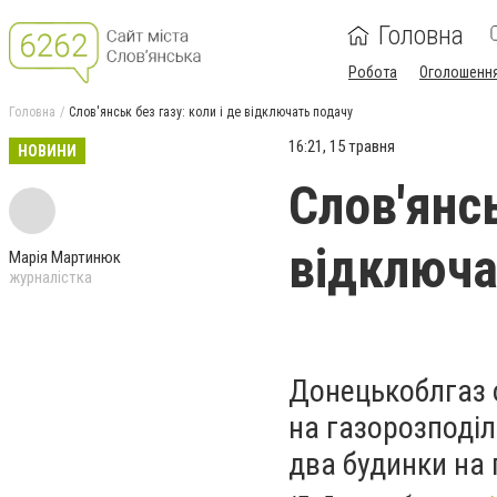
Головна
Робота
Оголошенн
Головна
Слов'янськ без газу: коли і де відключать подачу
16:21, 15 травня
НОВИНИ
Слов'янсь
відключа
Марія Мартинюк
журналістка
Донецькоблгаз 
на газорозподіл
два будинки на 