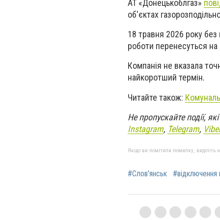
АТ «Донецькоблгаз»
пов
об'єктах газорозподільн
18 травня 2026 року без
роботи перенесуться на 
Компанія не вказала точ
найкоротший термін.
Читайте також:
Комунальн
Не пропускайте події, я
Instagram
,
Telegram
,
Vibe
Якщо ви помітили помилку, виділіть нео
#Слов'янськ
#відключення 