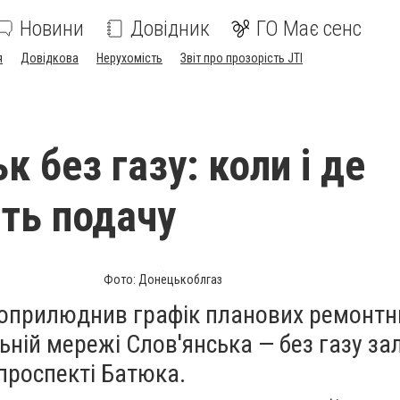
Новини
Довідник
ГО Має сенс
я
Довідкова
Нерухомість
Звіт про прозорість JTI
к без газу: коли і де
ть подачу
Фото: Донецькоблгаз
оприлюднив графік планових ремонтни
ьній мережі Слов'янська — без газу з
проспекті Батюка.