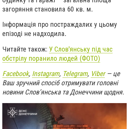
загоряння становила 60 кв. м.
Інформація про постраждалих у цьому
епізоді не надходила.
Читайте також:
У Слов'янську під час
обстрілу поранило людей (ФОТО)
Facebook
,
Instagram
,
Telegram
,
Viber
— це
Ваш зручний спосіб отримувати головні
новини Слов’янська та Донеччини щодня.