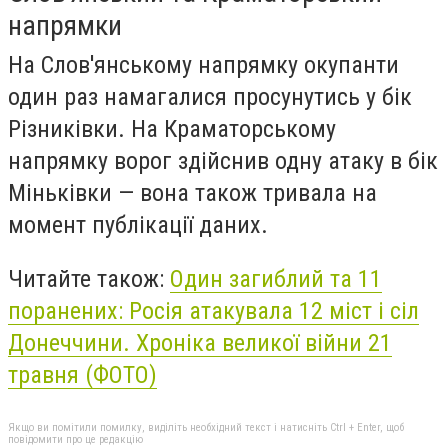
напрямки
На Слов'янському напрямку окупанти
один раз намагалися просунутись у бік
Різниківки. На Краматорському
напрямку ворог здійснив одну атаку в бік
Міньківки — вона також тривала на
момент публікації даних.
Читайте також:
Один загиблий та 11
поранених: Росія атакувала 12 міст і сіл
Донеччини. Хроніка великої війни 21
травня (ФОТО)
Якщо ви помітили помилку, виділіть необхідний текст і натисніть Ctrl + Enter, щоб
повідомити про це редакцію