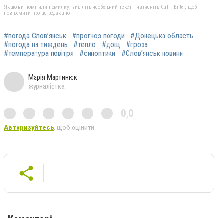
Якщо ви помітили помилку, виділіть необхідний текст і натисніть Ctrl + Enter, щоб
повідомити про це редакцію
#погода Слов’янськ
#прогноз погоди
#Донецька область
#погода на тиждень
#тепло
#дощ
#гроза
#температура повітря
#синоптики
#Слов’янськ новини
Марія Мартинюк
журналістка
0,0
Авторизуйтесь
, щоб оцінити