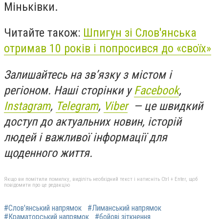
Міньківки.
Читайте також:
Шпигун зі Слов'янська
отримав 10 років і попросився до «своїх»
Залишайтесь на зв’язку з містом і
регіоном. Наші сторінки у
Facebook
,
Instagram
,
Telegram
,
Viber
— це швидкий
доступ до актуальних новин, історій
людей і важливої інформації для
щоденного життя.
Якщо ви помітили помилку, виділіть необхідний текст і натисніть Ctrl + Enter, щоб
повідомити про це редакцію
#Слов'янський напрямок
#Лиманський напрямок
#Краматорський напрямок
#бойові зіткнення