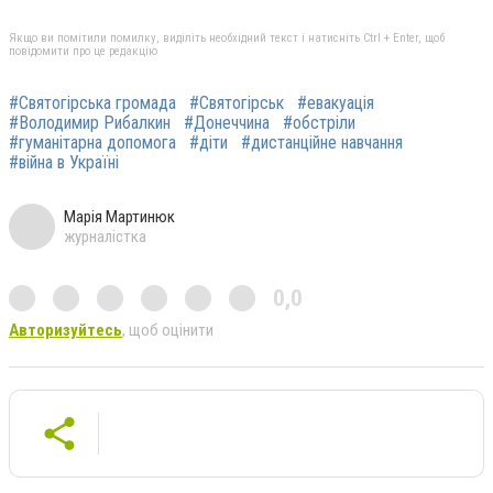
Якщо ви помітили помилку, виділіть необхідний текст і натисніть Ctrl + Enter, щоб
повідомити про це редакцію
#Святогірська громада
#Святогірськ
#евакуація
#Володимир Рибалкин
#Донеччина
#обстріли
#гуманітарна допомога
#діти
#дистанційне навчання
#війна в Україні
Марія Мартинюк
журналістка
0,0
Авторизуйтесь
, щоб оцінити