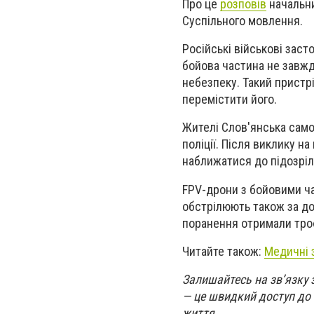
Про це
розповів
начальни
Суспільного мовлення.
Російські військові зас
бойова частина не завжд
небезпеку. Такий пристрі
перемістити його.
Жителі Слов'янська само
поліції. Після виклику 
наближатися до підозріл
FPV-дрони з бойовими ча
обстрілюють також за до
поранення отримали троє
Читайте також:
Медичні з
Залишайтесь на зв’язку з
— це швидкий доступ до 
життя.