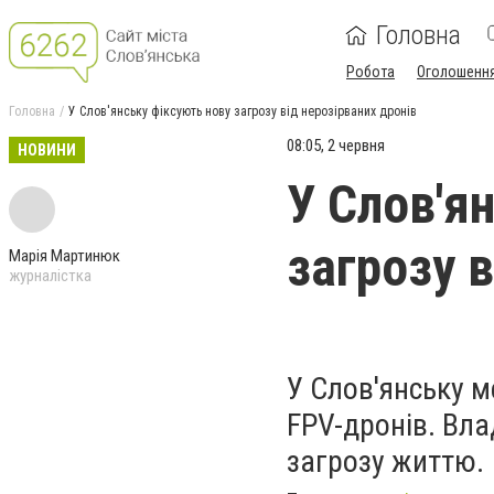
Головна
Робота
Оголошенн
Головна
У Слов'янську фіксують нову загрозу від нерозірваних дронів
08:05, 2 червня
НОВИНИ
У Слов'я
загрозу в
Марія Мартинюк
журналістка
У Слов'янську м
FPV-дронів. Вла
загрозу життю.