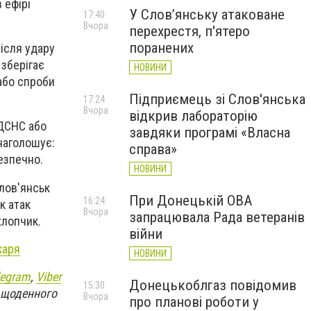
 ефірі
У Слов’янську атаковане
17:40
Вчора
перехрестя, п'ятеро
поранених
ісля удару
 зберігає
НОВИНИ
 або спроби
Підприємець зі Слов'янська
17:24
Вчора
відкрив лабораторію
 ДСНС або
завдяки програмі «Власна
наголошує:
справа»
езпечно.
НОВИНИ
лов'янськ
При Донецькій ОВА
16:24
к атак
Вчора
запрацювала Рада ветеранів
хлопчик.
війни
каря
НОВИНИ
legram
,
Viber
Донецькоблгаз повідомив
15:30
я щоденного
Вчора
про планові роботи у