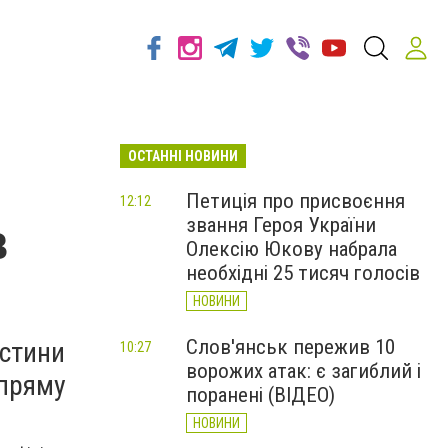
ОСТАННІ НОВИНИ
Петиція про присвоєння
12:12
звання Героя України
в
Олексію Юкову набрала
необхідні 25 тисяч голосів
НОВИНИ
Слов'янськ пережив 10
астини
10:27
ворожих атак: є загиблий і
 пряму
поранені (ВІДЕО)
НОВИНИ