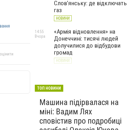
Слов’янську: де відключать
газ
НОВИНИ
вання
«Армія відновлення» на
14:55
Вчора
Донеччині: тисячі людей
долучилися до відбудови
громад
 оцінити
НОВИНИ
Як службові собаки 18-ї
13:34
Вчора
Слов'янської бригади
працюють на Донеччині
ТОП НОВИНИ
(ВІДЕО)
Машина підірвалася на
НОВИНИ
міні: Вадим Лях
сповістив про подробиці