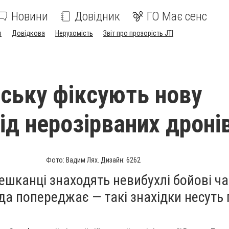
Новини
Довідник
ГО Має сенс
я
Довідкова
Нерухомість
Звіт про прозорість JTI
нську фіксують нову
ід нерозірваних дроні
Фото: Вадим Лях. Дизайн: 6262
ешканці знаходять невибухлі бойові ч
да попереджає — такі знахідки несуть