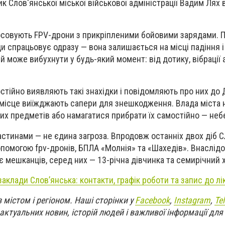
к Слов'янської міської військової адміністрації Вадим Лях в
тосовують FPV-дрони з прикріпленими бойовими зарядами. П
и спрацьовує одразу — вона залишається на місці падіння і
й може вибухнути у будь-який момент: від дотику, вібрації
стійно виявляють такі знахідки і повідомляють про них до
на місце виїжджають сапери для знешкодження. Влада міста 
их предметів або намагатися прибрати їх самостійно — неб
стинами — не єдина загроза. Впродовж останніх двох діб С
помогою fpv-дронів, БПЛА «Молнія» та «Шахедів». Внаслідо
 мешканців, серед них — 13-річна дівчинка та семирічний 
аклади Слов’янська: контакти, графік роботи та запис до лі
 містом і регіоном. Наші сторінки у
Facebook
,
Instagram
,
Te
актуальних новин, історій людей і важливої інформації дл