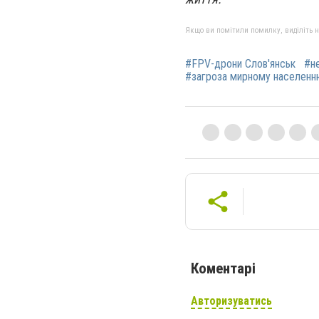
Якщо ви помітили помилку, виділіть нео
#FPV-дрони Слов'янськ
#н
#загроза мирному населенн
Коментарі
Авторизуватись