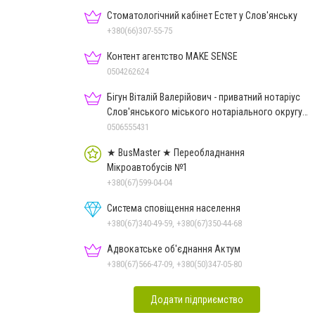
Стоматологічний кабінет Естет у Слов'янську
+380(66)307-55-75
Контент агентство MAKE SENSE
0504262624
Бігун Віталій Валерійович - приватний нотаріус
Слов'янського міського нотаріального округу
Дон.обл.
0506555431
★ BusMaster ★ Переобладнання
Мікроавтобусів №1
+380(67)599-04-04
Система сповіщення населення
+380(67)340-49-59, +380(67)350-44-68
Адвокатське об'єднання Актум
+380(67)566-47-09, +380(50)347-05-80
Додати підприємство