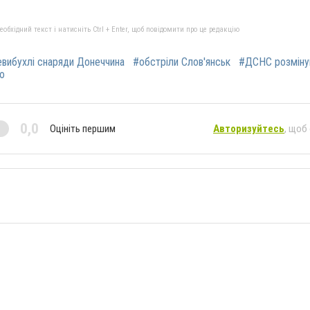
бхідний текст і натисніть Ctrl + Enter, щоб повідомити про це редакцію
евибухлі снаряди Донеччина
#обстріли Слов'янськ
#ДСНС розміну
ю
0,0
Оцініть першим
Авторизуйтесь
, щоб