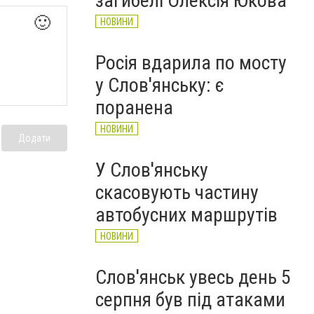
загибелі Олексія Юкова
🙂
НОВИНИ
Росія вдарила по мосту
у Слов'янську: є
поранена
НОВИНИ
Додати
У Слов'янську
скасовують частину
автобусних маршрутів
НОВИНИ
Слов'янськ увесь день 5
серпня був під атаками