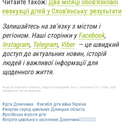
Читайте також:
Два місяці обов'язкової
евакуації дітей у Слов'янську: результати
Залишайтесь на зв’язку з містом і
регіоном. Наші сторінки у
Facebook
,
Instagram
,
Telegram
,
Viber
— це швидкий
доступ до актуальних новин, історій
людей і важливої інформації для
щоденного життя.
Якщо ви помітили помилку, виділіть необхідний текст і натисніть Ctrl + Enter, щоб
повідомити про це редакцію
#діти Донеччина
#загиблі діти війна Україна
#жертви серед цивільних Донецька область
#російська агресія діти
#втрати цивільного населення Донеччина