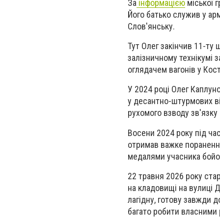
За
інформацією
міської 
Його батько служив у арм
Слов'янську.
Тут Олег закінчив 11-ту 
залізничному технікумі 
оглядачем вагонів у Кост
У 2024 році Олег Каплун
у десантно-штурмових в
рухомого взводу зв'язку
Восени 2024 року під ча
отримав важке поранення
медалями учасника бойов
22 травня 2026 року ста
на кладовищі на вулиці Д
лагідну, готову завжди 
багато робити власними 