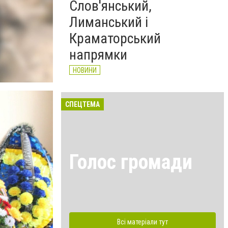
Слов'янський,
Лиманський і
Краматорський
напрямки
НОВИНИ
СПЕЦТЕМА
Голос громади
Всі матеріали тут