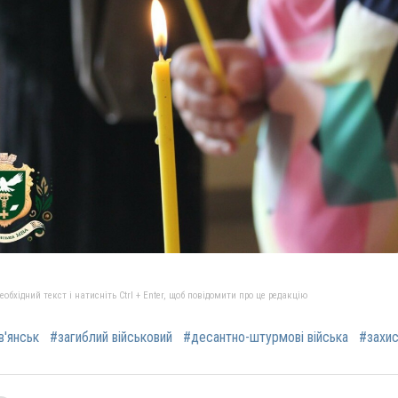
бхідний текст і натисніть Ctrl + Enter, щоб повідомити про це редакцію
в'янськ
#загиблий військовий
#десантно-штурмові війська
#захис