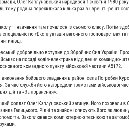
громади, Олег Каплуновський народився 1 жовтня 1980 року 
ії, тому родина переїжджала кілька разів і врешті-решт осі
школу — навчання там почалося із сьомого класу. Потім здо
за спеціальністю «Експлуатація вагонного господарства» та
янтинівці.
овський добровільно вступив до Збройних Сил України. Пр
ійськах на посаді водія-електрика відділення командно-ш
 основного командного пункту військової частини А5172.
с виконання бойового завдання в районі села Погребки Курс
. За час служби його нагородили грамотами військової час
их дій та «За поранення».
рший солдат Олег Каплуновський загинув. Його поховали в 
анила Галицького. Рідні та знайомі описують його як людин
допомогти. Захоплювався комп'ютерною технікою та автомоб
руками.