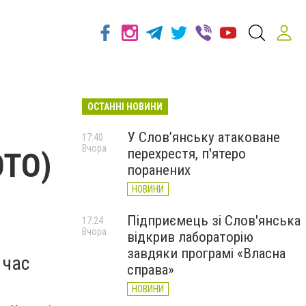
ОСТАННІ НОВИНИ
У Слов’янську атаковане
17:40
Вчора
перехрестя, п'ятеро
ОТО)
поранених
НОВИНИ
Підприємець зі Слов'янська
17:24
Вчора
відкрив лабораторію
завдяки програмі «Власна
 час
справа»
НОВИНИ