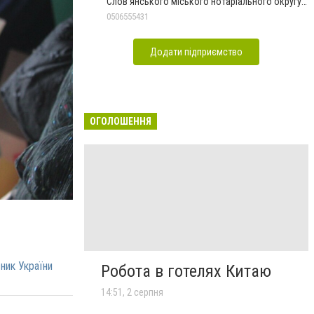
Слов'янського міського нотаріального округу
Дон.обл.
0506555431
Додати підприємство
ОГОЛОШЕННЯ
ник України
Робота в готелях Китаю
14:51, 2 серпня