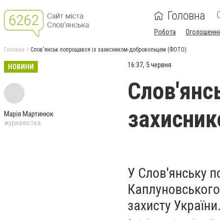
Головна
Робота
Оголошенн
Головна
Слов'янськ попрощався із захисником-добровольцем (ФОТО)
16:37, 5 червня
НОВИНИ
Слов'янс
захисни
Марія Мартинюк
журналістка
У Слов'янську 
Каплуновського,
захисту України.