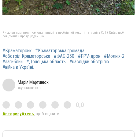
Якщо ви помітили помилку, виділіть необхідний текст і натисніть Ctrl + Enter, щоб
повідомити про це редакцію
#Краматорськ
#Краматорська громада
#обстріл Краматорська
#ФАБ-250
#FPV-дрон
#Молнія-2
#загиблий
#Донецька область
#наслідки обстрілів
#війна в Україні.
Марія Мартинюк
журналістка
0,0
Авторизуйтесь
, щоб оцінити