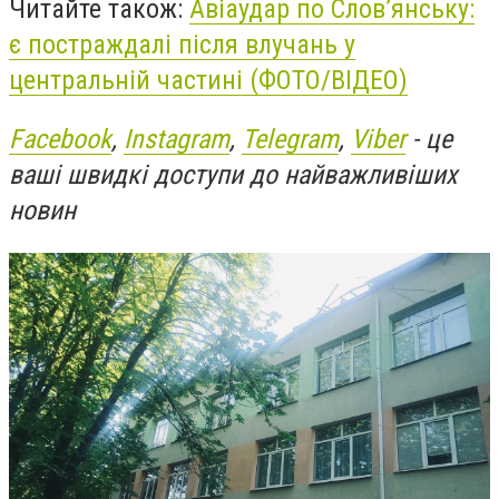
Читайте також:
Авіаудар по Слов’янську:
є постраждалі після влучань у
центральній частині (ФОТО/ВІДЕО)
Facebook
,
Instagram
,
Telegram
,
Viber
- це
ваші швидкі доступи до найважливіших
новин