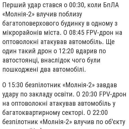
Перший удар стався о 00:30, коли БпЛА
«Молнія-2» влучив поблизу
багатоповерхового будинку в одному з
мікрорайонів міста. О 08:45 FPV-дрон на
оптоволокні атакував автомобіль. Ще
один такий дрон о 12:20 вдарив по
автостоянці, внаслідок чого були
пошкоджені два автомобілі.
О 15:30 безпілотник «Молнія-2» завдав
удару по закладу освіти. О 20:30 FPV-дрон
на оптоволокні атакував автомобіль у
багатоквартирному секторі. О 22:00
безпілотник «Молнія-2» влучив по об'єкту