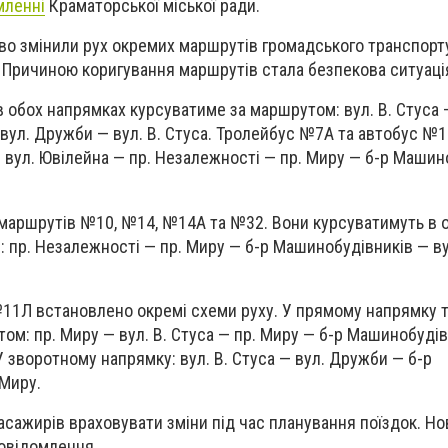
мленні
Краматорської міської ради.
о змінили рух окремих маршрутів громадського транспорту
 Причиною коригування маршрутів стала безпекова ситуація 
 обох напрямках курсуватиме за маршрутом: вул. В. Стуса 
вул. Дружби — вул. В. Стуса. Тролейбус №7А та автобус №1
 вул. Ювілейна — пр. Незалежності — пр. Миру — б-р Машин
 маршрутів №10, №14, №14А та №32. Вони курсуватимуть в 
 пр. Незалежності — пр. Миру — б-р Машинобудівників — в
11Л встановлено окремі схеми руху. У прямому напрямку 
ом: пр. Миру — вул. В. Стуса — пр. Миру — б-р Машинобудів
У зворотному напрямку: вул. В. Стуса — вул. Дружби — б-р
 Миру.
асажирів враховувати зміни під час планування поїздок. Но
овідомлення.