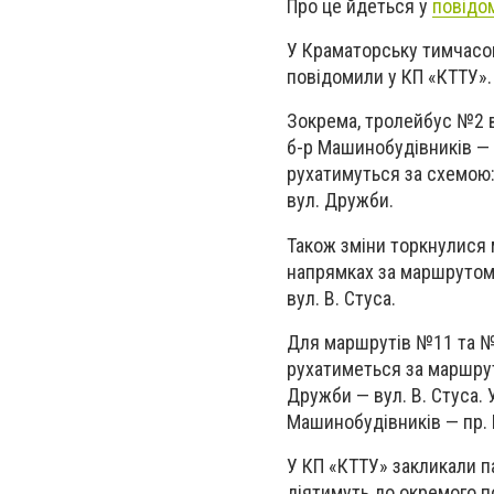
Про це йдеться у
повідо
У Краматорську тимчасов
повідомили у КП «КТТУ».
Зокрема, тролейбус №2 в
б-р Машинобудівників — 
рухатимуться за схемою:
вул. Дружби.
Також зміни торкнулися
напрямках за маршрутом:
вул. В. Стуса.
Для маршрутів №11 та №
рухатиметься за маршрут
Дружби — вул. В. Стуса. 
Машинобудівників — пр.
У КП «КТТУ» закликали п
діятимуть до окремого п