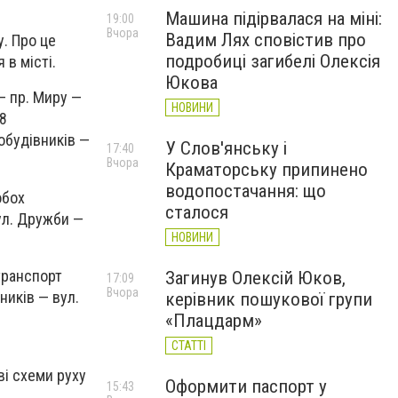
Машина підірвалася на міні:
19:00
Вчора
Вадим Лях сповістив про
. Про це
подробиці загибелі Олексія
в місті.
Юкова
— пр. Миру —
НОВИНИ
8
обудівників —
У Слов'янську і
17:40
Вчора
Краматорську припинено
водопостачання: що
обох
сталося
ул. Дружби —
НОВИНИ
транспорт
Загинув Олексій Юков,
17:09
Вчора
ників — вул.
керівник пошукової групи
«Плацдарм»
СТАТТІ
ві схеми руху
Оформити паспорт у
15:43