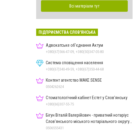
Всі матеріали тут
ПІДПРИЄМСТВА СЛОВ'ЯНСЬКА
Адвокатське об'єднання Актум
+380(67)566-47-09, +380(50)347-05-80
Система сповіщення населення
+380(67)340-49-59, +380(67)350-44-68
Контент агентство MAKE SENSE
0504262624
Стоматологічний кабінет Естет у Слов'янську
+380(66)307-55-75
Бігун Віталій Валерійович - приватний нотаріус
Слов'янського міського нотаріального округу
Дон.обл.
0506555431