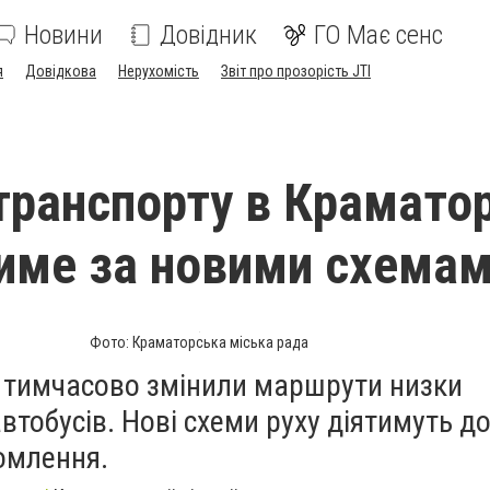
Новини
Довідник
ГО Має сенс
я
Довідкова
Нерухомість
Звіт про прозорість JTI
транспорту в Крамато
име за новими схема
Фото: Краматорська міська рада
 тимчасово змінили маршрути низки
автобусів. Нові схеми руху діятимуть д
омлення.