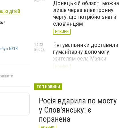
Вчора
Донецькій області можна
лише через електронну
цію дітей
чергу: що потрібно знати
ин
слов’янцям
НОВИНИ
Рятувальники доставили
14:43
обус №18
Вчора
гуманітарну допомогу
жителям села Маяки
НОВИНИ
 оцінити
«Я і Донеччина»: стартувала
13:52
Вчора
онлайн-акція до Дня молоді
ТОП НОВИНИ
НОВИНИ
Росія вдарила по мосту
у Слов'янську: є
поранена
НОВИНИ