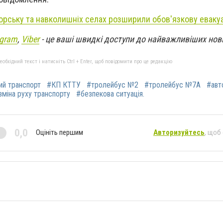
орську та навколишніх селах розширили обов'язкову евакуа
egram
,
Viber
- це ваші швидкі доступи до найважливіших нов
бхідний текст і натисніть Ctrl + Enter, щоб повідомити про це редакцію
ий транспорт
#КП КТТУ
#тролейбус №2
#тролейбус №7А
#авт
зміна руху транспорту
#безпекова ситуація.
0,0
Оцініть першим
Авторизуйтесь
, щоб