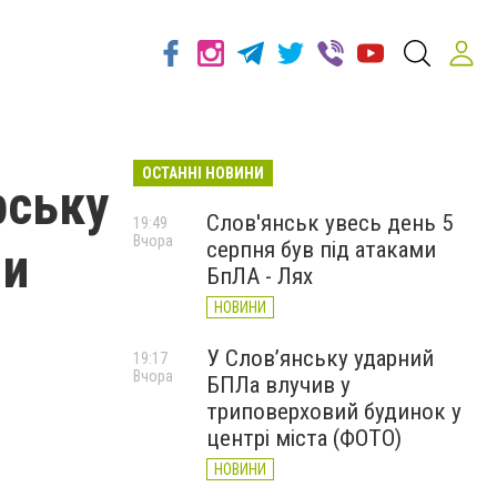
ОСТАННІ НОВИНИ
рську
Слов'янськ увесь день 5
19:49
Вчора
серпня був під атаками
ми
БпЛА - Лях
НОВИНИ
У Слов’янську ударний
19:17
Вчора
БПЛа влучив у
триповерховий будинок у
о
центрі міста (ФОТО)
НОВИНИ