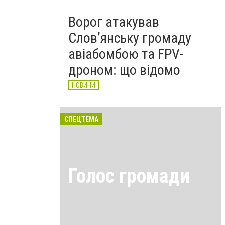
Ворог атакував
Слов’янську громаду
авіабомбою та FPV-
дроном: що відомо
НОВИНИ
СПЕЦТЕМА
Голос громади