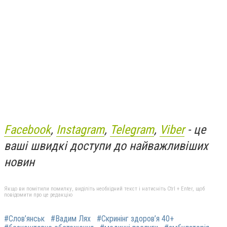
Facebook
,
Instagram
,
Telegram
,
Viber
- це
ваші швидкі доступи до найважливіших
новин
Якщо ви помітили помилку, виділіть необхідний текст і натисніть Ctrl + Enter, щоб
повідомити про це редакцію
#Слов’янськ
#Вадим Лях
#Скринінг здоров’я 40+