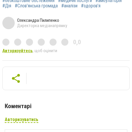
#безкоштовне обстеження
#медичні послуги
#амбулаторія
#Дія
#Слов’янська громада
#аналізи
#здоров’я
Олександра Пилипенко
Директорка медіанапрямку
0,0
Авторизуйтесь
, щоб оцінити
Коментарі
Авторизуватись