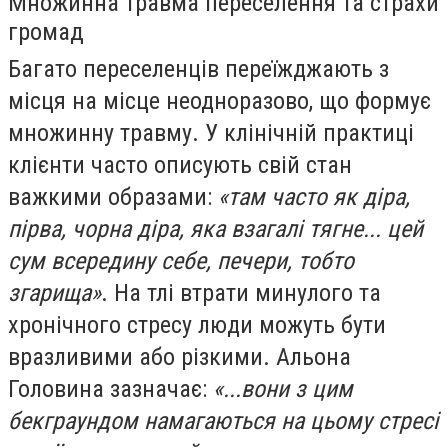
Множинна травма переселення та страхи
громад
Багато переселенців переїжджають з
місця на місце неодноразово, що формує
множинну травму. У клінічній практиці
клієнти часто описують свій стан
важкими образами:
«там часто як діра,
пірва, чорна діра, яка взагалі тягне... цей
сум всередину себе, печери, тобто
згарища»
. На тлі втрати минулого та
хронічного стресу люди можуть бути
вразливими або різкими. Альона
Головина зазначає:
«...вони з цим
бекграундом намагаються на цьому стресі