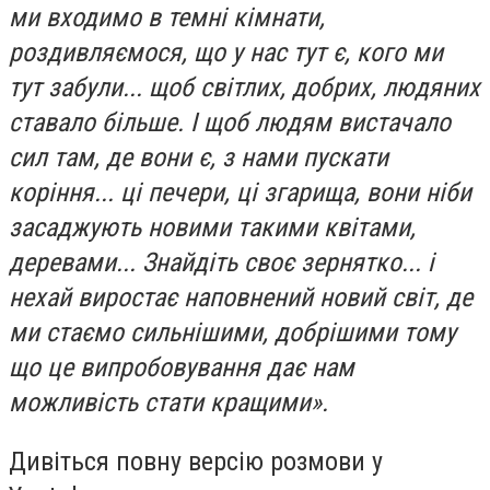
ми входимо в темні кімнати,
роздивляємося, що у нас тут є, кого ми
тут забули... щоб світлих, добрих, людяних
ставало більше. І щоб людям вистачало
сил там, де вони є, з нами пускати
коріння... ці печери, ці згарища, вони ніби
засаджують новими такими квітами,
деревами... Знайдіть своє зернятко... і
нехай виростає наповнений новий світ, де
ми стаємо сильнішими, добрішими тому
що це випробовування дає нам
можливість стати кращими».
Дивіться повну версію розмови у