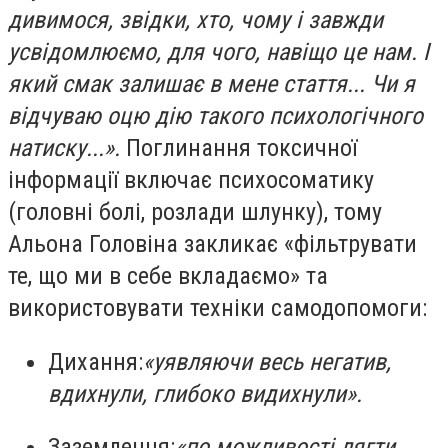
дивимося, звідки, хто, чому і завжди
усвідомлюємо, для чого, навіщо це нам. І
який смак залишає в мене стаття... Чи я
відчуваю оцю дію такого психологічного
натиску...».
Поглинання токсичної
інформації включає психосоматику
(головні болі, розлади шлунку), тому
Альона Головіна закликає
«фільтрувати
те, що ми в себе вкладаємо»
та
використовувати техніки самодопомоги:
Дихання:
«уявляючи весь негатив,
вдихнули, глибоко видихнули».
Заземлення:
«по можливості лягти,