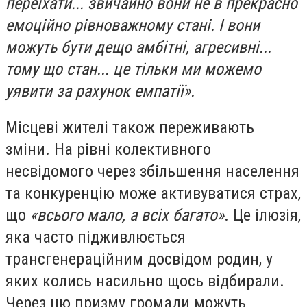
переїхати... звичайно вони не в прекрасно
емоційно рівноважному стані. І вони
можуть бути дещо амбітні, агресивні...
тому що стан... це тільки ми можемо
уявити за рахунок емпатії».
Місцеві жителі також переживають
зміни. На рівні колективного
несвідомого через збільшення населення
та конкуренцію може активуватися страх,
що
«всього мало, а всіх багато»
. Це ілюзія,
яка часто підживлюється
трансгенераційним досвідом родин, у
яких колись насильно щось відбирали.
Через цю призму громади можуть