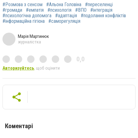
#Розмова з сенсом
#Альона Головіна
#переселенці
#громади
#емпатія
#психологія
#ВПО
#інтеграція
#психологічна допомога
#адаптація
#подолання конфліктів
#інформаційна гігієна
#саморегуляція
Марія Мартинюк
журналістка
0,0
Авторизуйтесь
, щоб оцінити
Коментарі