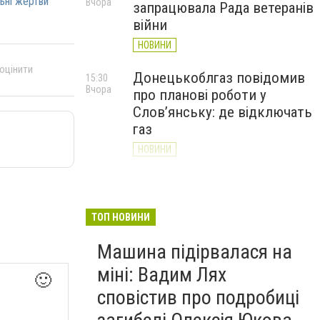
ьні жертви
Вчора
запрацювала Рада ветеранів
війни
НОВИНИ
 оцінити
Донецькоблгаз повідомив
15:30
Вчора
про планові роботи у
Слов’янську: де відключать
газ
НОВИНИ
«Армія відновлення» на
14:55
Вчора
Донеччині: тисячі людей
долучилися до відбудови
ТОП НОВИНИ
громад
Машина підірвалася на
НОВИНИ
міні: Вадим Лях
🙂
сповістив про подробиці