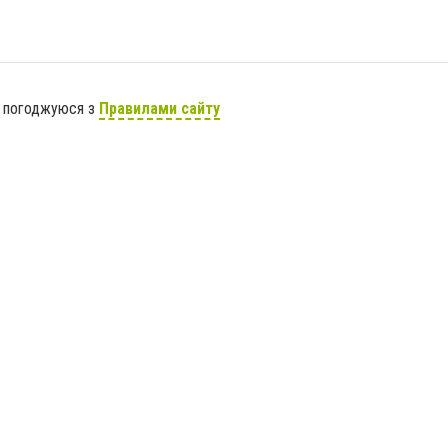
я погоджуюся з
Правилами сайту