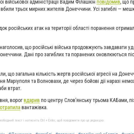
ої військової адміністрації Вадим Філашкін
повідомив
, що 
а вбили трьох мирних жителів Донеччини. Усі загиблі — меш
ідок російських атак на території області поранення отрима
 наголосив, що російські війська продовжують завдавати уд
онеччини. Дані про загиблих та поранених оновлюються пі
и, що загальна кількість жертв російської агресії на Донеч
ня Маріуполя та Волновахи, де через бойові дії наразі нем
би втрат.
рвня, ворог
вдарив
по центру Слов’янську трьома КАБами, пі
отрапила
вантажівка.
бхідний текст і натисніть Ctrl + Enter, щоб повідомити про це редакцію