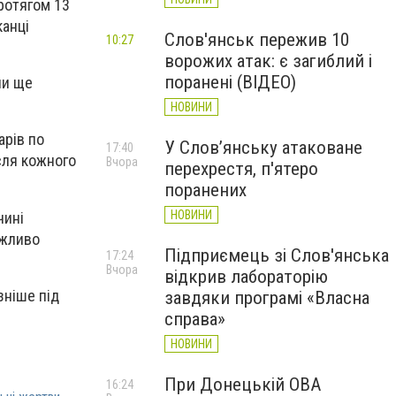
протягом 13
канці
Слов'янськ пережив 10
10:27
ворожих атак: є загиблий і
поранені (ВІДЕО)
ли ще
НОВИНИ
арів по
У Слов’янську атаковане
17:40
сля кожного
Вчора
перехрестя, п'ятеро
поранених
НОВИНИ
чині
ожливо
Підприємець зі Слов'янська
17:24
Вчора
відкрив лабораторію
зніше під
завдяки програмі «Власна
справа»
НОВИНИ
При Донецькій ОВА
16:24