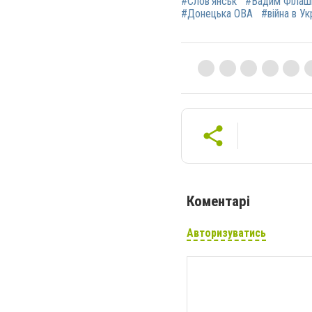
#Слов’янськ
#Вадим Філаш
#Донецька ОВА
#війна в Ук
Коментарі
Авторизуватись