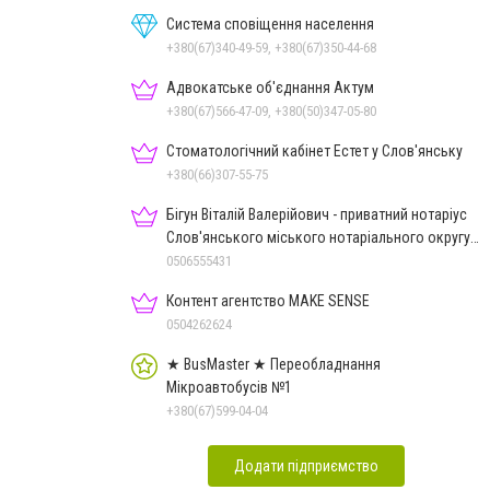
Система сповіщення населення
+380(67)340-49-59, +380(67)350-44-68
Адвокатське об'єднання Актум
+380(67)566-47-09, +380(50)347-05-80
Стоматологічний кабінет Естет у Слов'янську
+380(66)307-55-75
Бігун Віталій Валерійович - приватний нотаріус
Слов'янського міського нотаріального округу
Дон.обл.
0506555431
Контент агентство MAKE SENSE
0504262624
★ BusMaster ★ Переобладнання
Мікроавтобусів №1
+380(67)599-04-04
Додати підприємство