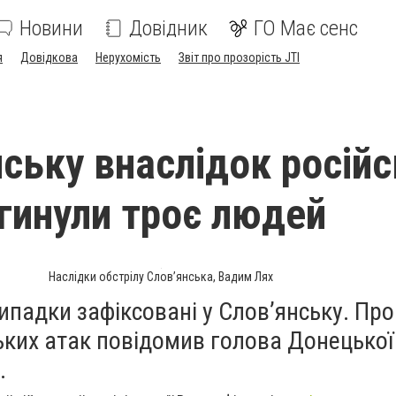
Новини
Довідник
ГО Має сенс
я
Довідкова
Нерухомість
Звіт про прозорість JTI
нську внаслідок росій
агинули троє людей
Наслідки обстрілу Слов’янська, Вадим Лях
випадки зафіксовані у Слов’янську. Про
ьких атак повідомив голова Донецько
.