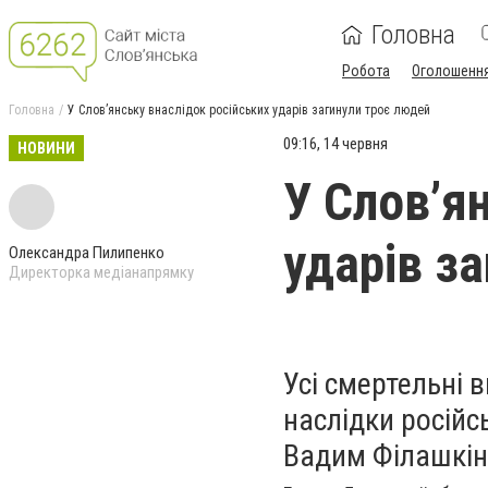
Головна
Робота
Оголошенн
Головна
У Слов’янську внаслідок російських ударів загинули троє людей
09:16, 14 червня
НОВИНИ
У Слов’я
ударів з
Олександра Пилипенко
Директорка медіанапрямку
Усі смертельні 
наслідки російс
Вадим Філашкін