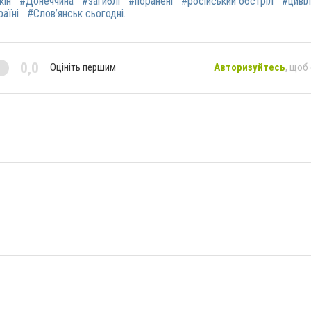
кін
#Донеччина
#загиблі
#поранені
#російський обстріл
#цивіл
раїні
#Слов’янськ сьогодні.
0,0
Оцініть першим
Авторизуйтесь
, щоб