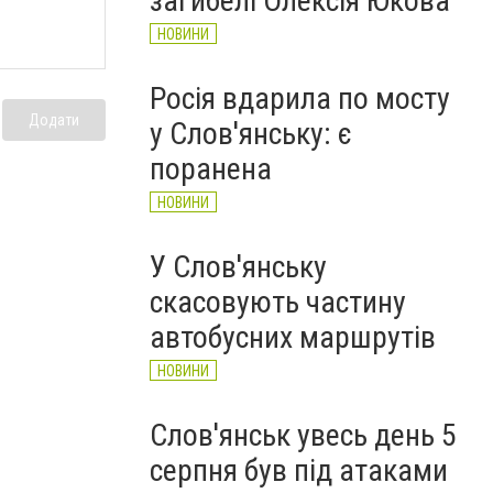
загибелі Олексія Юкова
НОВИНИ
Росія вдарила по мосту
Додати
у Слов'янську: є
поранена
НОВИНИ
У Слов'янську
скасовують частину
автобусних маршрутів
НОВИНИ
Слов'янськ увесь день 5
серпня був під атаками