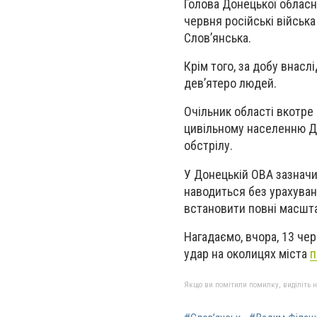
Голова Донецької обласн
червня російські військ
Слов’янська.
Крім того, за добу внасл
дев’ятеро людей.
Очільник області вкотре
цивільному населенню Д
обстрілу.
У Донецькій ОВА зазначил
наводиться без урахуван
встановити повні масшта
Нагадаємо, вчора, 13 че
удар на околицях міста
п
Якщо ви помітили помилку, виділіть нео