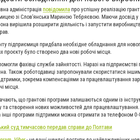
вна адміністрація
повідомила
про успішну реалізацію грант
мицею зі Слов’янська Мариною Тебряєвою. Маючи досвід у с
она вирішила розширити діяльність і запустити виробницт
рав.
нту підприємиця придбала необхідне обладнання для ново
ах проєкту було створено два нові робочі місця.
помогли фахівці служби зайнятості. Наразі на підприємстві
ина. Також роботодавиці запропонували скористатися інши
ідтримки, зокрема компенсаціями за працевлаштування за
чі місця.
начають, що грантові програми залишаються одним із інстру
су та створення нових можливостей для працевлаштування.
а інші програми підтримки можна отримати за телефоном 0-
ький суд тимчасово передав справи до Полтави
egram
,
Viber
- це ваші швидкі доступи до найважливіших нов