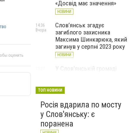
«Досвід має значення»
НОВИНИ
Слов’янськ згадує
14:36
тво
Вчора
загиблого захисника
Максима Шинкарюка, який
загинув у серпні 2023 року
тобы оценить
НОВИНИ
У Слов'янській громаді
13:07
Вчора
організували підвіз води:
опубліковано графіки
ТОП НОВИНИ
НОВИНИ
Росія вдарила по мосту
у Слов'янську: є
поранена
НОВИНИ