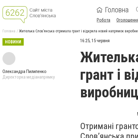
Головна
Робота
Оголошенн
Головна
Жителька Слов’янська отримала грант і відкрила новий напрямок виробни
16:25, 15 червня
НОВИНИ
Жителька
грант і 
Олександра Пилипенко
Директорка медіанапрямку
виробни
Отримані гранто
Слов’янська пр