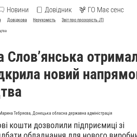
Новини
Довідник
ГО Має сенс
я
Довідкова
Нерухомість
Звіт про прозорість JTI
цтва
 Слов’янська отрима
відкрила новий напрямо
цтва
Марина Тебряєва, Донецька обласна державна адміністрація
ві кошти дозволили підприємиці зі
идбати обладнання для нового виробн