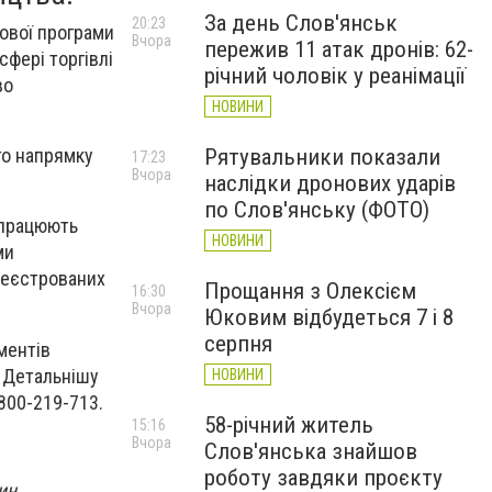
За день Слов'янськ
20:23
ової програми
Вчора
пережив 11 атак дронів: 62-
фері торгівлі
річний чоловік у реанімації
во
НОВИНИ
Рятувальники показали
го напрямку
17:23
Вчора
наслідки дронових ударів
по Слов'янську (ФОТО)
 працюють
НОВИНИ
ми
реєстрованих
Прощання з Олексієм
16:30
Вчора
Юковим відбудеться 7 і 8
серпня
ментів
 Детальнішу
НОВИНИ
800-219-713.
58-річний житель
15:16
Вчора
Слов'янська знайшов
роботу завдяки проєкту
ин