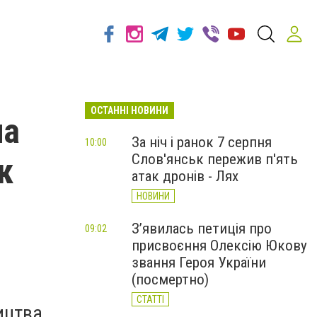
ОСТАННІ НОВИНИ
ла
За ніч і ранок 7 серпня
10:00
Слов'янськ пережив п'ять
к
атак дронів - Лях
НОВИНИ
З’явилась петиція про
09:02
присвоєння Олексію Юкову
звання Героя України
(посмертно)
СТАТТІ
ицтва.