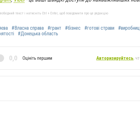
бхідний текст і натисніть Ctrl + Enter, щоб повідомити про це редакцію
яєва
#Власна справа
#грант
#бізнес
#готові страви
#виробниц
нятості
#Донецька область
0,0
Оцініть першим
Авторизируйтесь
, ч