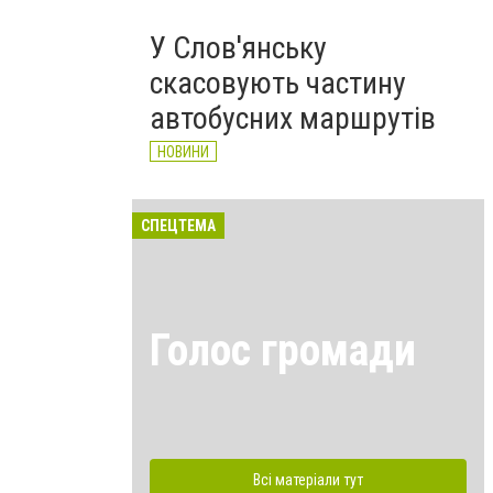
У Слов'янську
скасовують частину
автобусних маршрутів
НОВИНИ
СПЕЦТЕМА
Голос громади
Всі матеріали тут