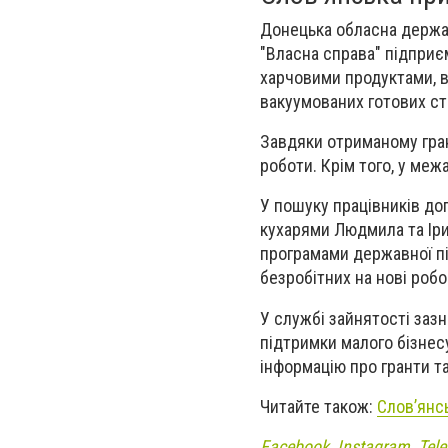
Донецька обласна держа
"Власна справа" підприє
харчовими продуктами, в
вакуумованих готових ст
Завдяки отриманому гра
роботи. Крім того, у меж
У пошуку працівників до
кухарями Людмила та Ір
програмами державної п
безробітних на нові робо
У службі зайнятості заз
підтримки малого бізне
інформацію про гранти т
Читайте також:
Слов’янс
Facebook
,
Instagram
,
Tel