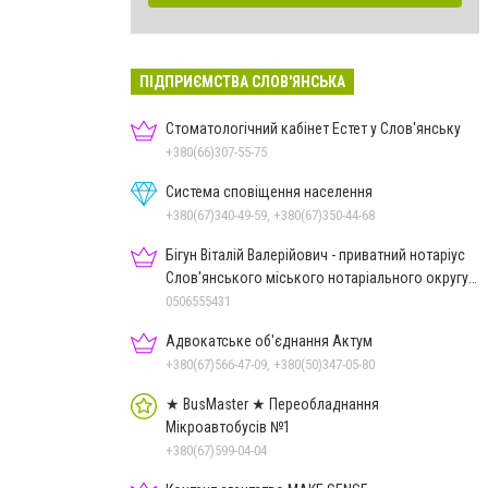
ПІДПРИЄМСТВА СЛОВ'ЯНСЬКА
Стоматологічний кабінет Естет у Слов'янську
+380(66)307-55-75
Система сповіщення населення
+380(67)340-49-59, +380(67)350-44-68
Бігун Віталій Валерійович - приватний нотаріус
Слов'янського міського нотаріального округу
Дон.обл.
0506555431
Адвокатське об'єднання Актум
+380(67)566-47-09, +380(50)347-05-80
★ BusMaster ★ Переобладнання
Мікроавтобусів №1
+380(67)599-04-04