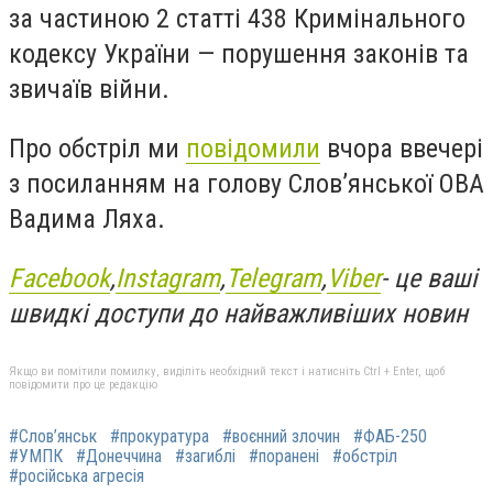
за частиною 2 статті 438 Кримінального
кодексу України — порушення законів та
звичаїв війни.
Про обстріл ми
повідомили
вчора ввечері
з посиланням на голову Слов’янської ОВА
Вадима Ляха.
Facebook
,
Instagram
,
Telegram
,
Viber
- це ваші
швидкі доступи до найважливіших новин
Якщо ви помітили помилку, виділіть необхідний текст і натисніть Ctrl + Enter, щоб
повідомити про це редакцію
#Слов’янськ
#прокуратура
#воєнний злочин
#ФАБ-250
#УМПК
#Донеччина
#загиблі
#поранені
#обстріл
#російська агресія