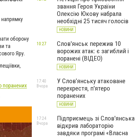
звання Героя України
Олексію Юкову набрала
у напрямку
необхідні 25 тисяч голосів
НОВИНИ
вати оборону
Слов'янськ пережив 10
10:27
ви та
ворожих атак: є загиблий і
сового Яру.
поранені (ВІДЕО)
лещіївки,
НОВИНИ
У Слов’янську атаковане
17:40
о поранених
Вчора
перехрестя, п'ятеро
поранених
НОВИНИ
Підприємець зі Слов'янська
17:24
Вчора
відкрив лабораторію
завдяки програмі «Власна