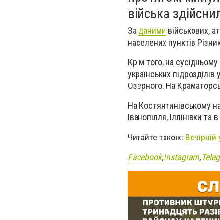
війська здійсни
За
даними
військових, ат
населених пунктів Різник
Крім того, на сусідньом
українських підрозділів 
Озерного. На Краматорс
На Костянтинівському на
Іванопілля, Іллінівки та
Читайте також:
Вечірній
Facebook
,
Instagram
,
Tele