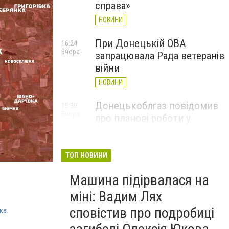
справа»
НОВИНИ
При Донецькій ОВА
16:24
Вчора
запрацювала Рада ветеранів
війни
НОВИНИ
Донецькоблгаз повідомив
15:30
Вчора
про планові роботи у
Слов’янську: де відключать
газ
ТОП НОВИНИ
НОВИНИ
Машина підірвалася на
міні: Вадим Лях
сповістив про подробиці
ка