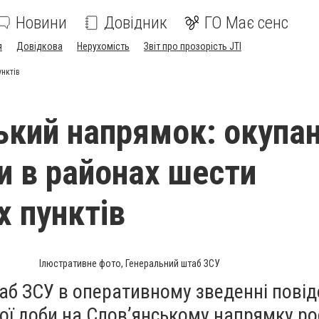
Новини
Довідник
ГО Має сенс
я
Довідкова
Нерухомість
Звіт про прозорість JTI
унктів
ький напрямок: окупа
и в районах шести
х пунктів
Ілюстративне фото, Генеральний штаб ЗСУ
аб ЗСУ в оперативному зведенні пові
ї доби на Слов’янському напрямку рос