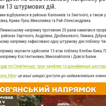
ли 13 штурмових дій.
аки відбувалися в районах Калеників та Закітного, а також 
івка, Крива Лука, Миколаївка та Рай-Олександрівка.
у Лиманському напрямку противник 20 разів намагався прор
у районах Зарічного, Андріївки, Дробишевого, Лимана, Дібро
ькому напрямку зафіксовано одну штурмову дію поблизу Ча
прямку окупанти здійснили 15 атак поблизу Клебан-Бика, П
 в напрямку Костянтинівки, Миколайпілля і Довгої Балки.
 удар по Слов’янську: троє загиблих та щонайменше шестер
gram
,
Viber
- це ваші швидкі доступи до найважливіших новин