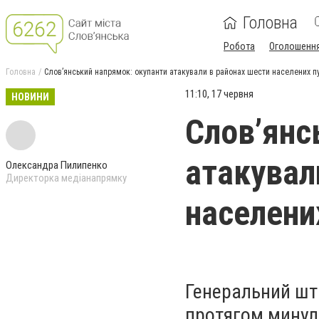
Головна
Робота
Оголошенн
Головна
Слов’янський напрямок: окупанти атакували в районах шести населених п
11:10, 17 червня
НОВИНИ
Слов’янс
атакувал
Олександра Пилипенко
Директорка медіанапрямку
населени
Генеральний шт
протягом минуло