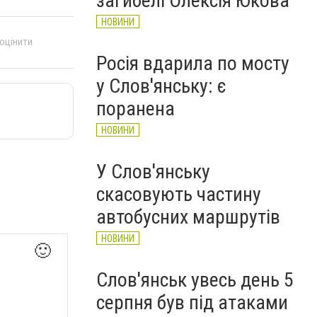
загибелі Олексія Юкова
НОВИНИ
 оцінити
Росія вдарила по мосту
у Слов'янську: є
поранена
НОВИНИ
У Слов'янську
скасовують частину
автобусних маршрутів
НОВИНИ
🙂
Слов'янськ увесь день 5
серпня був під атаками