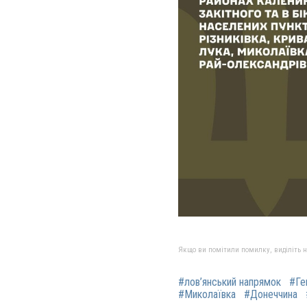
Якщо ви помітили помилку, виділіть нео
#лов’янський напрямок
#Ге
#Миколаївка
#Донеччина