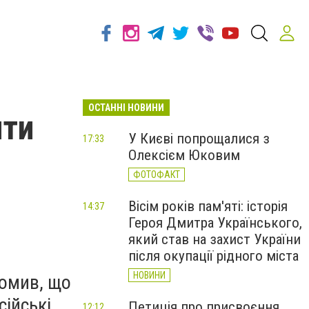
ОСТАННІ НОВИНИ
нти
У Києві попрощалися з
17:33
Олексієм Юковим
ФОТОФАКТ
Вісім років пам'яті: історія
14:37
Героя Дмитра Українського,
який став на захист України
після окупації рідного міста
НОВИНИ
домив, що
ійські
Петиція про присвоєння
12:12