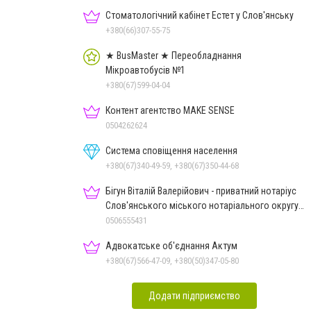
Стоматологічний кабінет Естет у Слов'янську
+380(66)307-55-75
★ BusMaster ★ Переобладнання
Мікроавтобусів №1
+380(67)599-04-04
Контент агентство MAKE SENSE
0504262624
Система сповіщення населення
+380(67)340-49-59, +380(67)350-44-68
Бігун Віталій Валерійович - приватний нотаріус
Слов'янського міського нотаріального округу
Дон.обл.
0506555431
Адвокатське об'єднання Актум
+380(67)566-47-09, +380(50)347-05-80
Додати підприємство