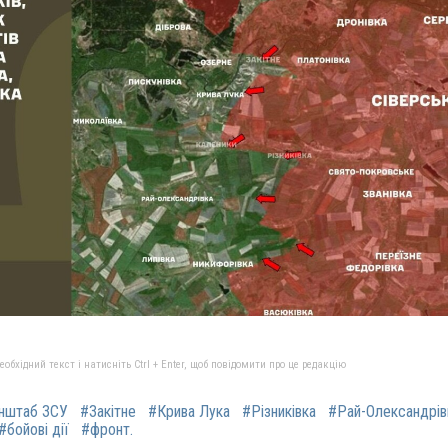
бхідний текст і натисніть Ctrl + Enter, щоб повідомити про це редакцію
нштаб ЗСУ
#Закітне
#Крива Лука
#Різниківка
#Рай-Олександрів
#бойові дії
#фронт.