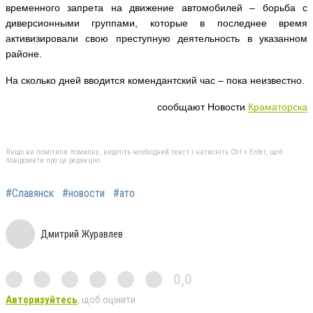
временного запрета на движение автомобилей – борьба с
диверсионными группами, которые в последнее время
активизировали свою преступную деятельность в указанном
районе.
На сколько дней вводится комендантский час – пока неизвестно.
сообщают Новости
Краматорска
Якщо ви помітили помилку, виділіть необхідний текст і натисніть Ctrl + Enter, щоб
повідомити про це редакцію
#Славянск
#новости
#ато
Дмитрий Журавлев
0,0
Авторизуйтесь
, щоб оцінити