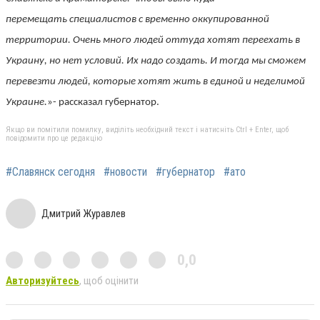
перемещать специалистов с временно оккупированной
территории. Очень много людей оттуда хотят переехать в
Украину, но нет условий. Их надо создать. И тогда мы сможем
перевезти людей, которые хотят жить в единой и неделимой
Украине.
»- рассказал губернатор.
Якщо ви помітили помилку, виділіть необхідний текст і натисніть Ctrl + Enter, щоб
повідомити про це редакцію
#Славянск сегодня
#новости
#губернатор
#ато
Дмитрий Журавлев
0,0
Авторизуйтесь
, щоб оцінити