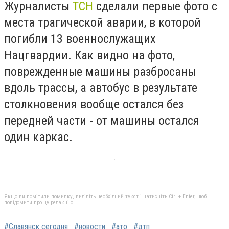
Журналисты
ТСН
сделали первые фото с
места трагической аварии, в которой
погибли 13 военнослужащих
Нацгвардии. Как видно на фото,
поврежденные машины разбросаны
вдоль трассы, а автобус в результате
столкновения вообще остался без
передней части - от машины остался
один каркас.
Якщо ви помітили помилку, виділіть необхідний текст і натисніть Ctrl + Enter, щоб
повідомити про це редакцію
#Славянск сегодня
#новости
#ато
#дтп