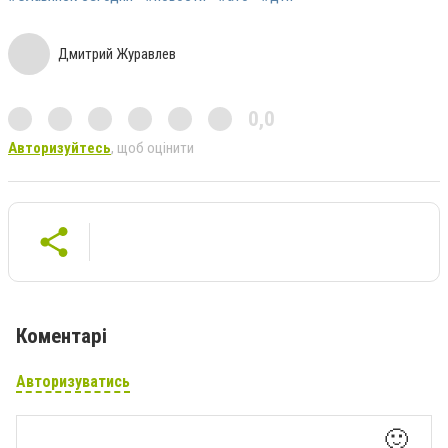
Дмитрий Журавлев
0,0
Авторизуйтесь
, щоб оцінити
Коментарі
Авторизуватись
🙂