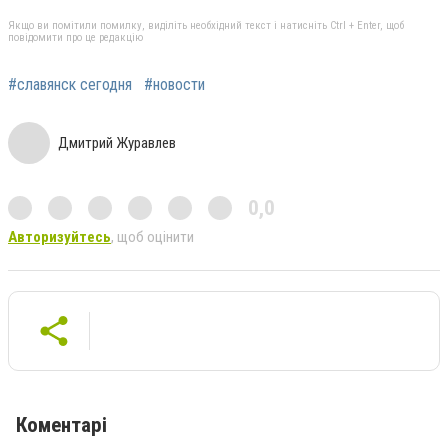
Якщо ви помітили помилку, виділіть необхідний текст і натисніть Ctrl + Enter, щоб
повідомити про це редакцію
#славянск сегодня
#новости
Дмитрий Журавлев
0,0
Авторизуйтесь
, щоб оцінити
Коментарі