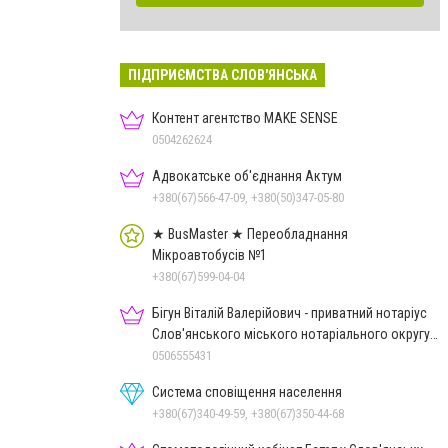
ПІДПРИЄМСТВА СЛОВ'ЯНСЬКА
Контент агентство MAKE SENSE
0504262624
Адвокатське об'єднання Актум
+380(67)566-47-09, +380(50)347-05-80
★ BusMaster ★ Переобладнання
Мікроавтобусів №1
+380(67)599-04-04
Бігун Віталій Валерійович - приватний нотаріус
Слов'янського міського нотаріального округу
Дон.обл.
0506555431
Система сповіщення населення
+380(67)340-49-59, +380(67)350-44-68