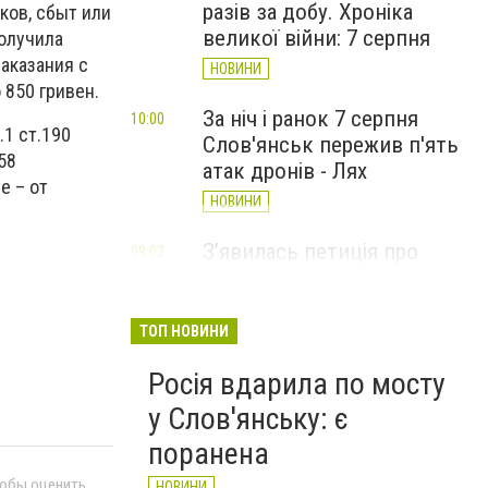
разів за добу. Хроніка
ков, сбыт или
великої війни: 7 серпня
олучила
наказания с
НОВИНИ
 850 гривен.
За ніч і ранок 7 серпня
10:00
1 ст.190
Слов'янськ пережив п'ять
58
атак дронів - Лях
е – от
НОВИНИ
З’явилась петиція про
09:02
присвоєння Олексію Юкову
звання Героя України
(посмертно)
ТОП НОВИНИ
СТАТТІ
Росія вдарила по мосту
у Слов'янську: є
поранена
тобы оценить
НОВИНИ