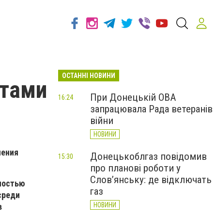
ОСТАННІ НОВИНИ
нтами
При Донецькій ОВА
16:24
запрацювала Рада ветеранів
війни
НОВИНИ
чения
Донецькоблгаз повідомив
15:30
про планові роботи у
Слов’янську: де відключать
ностью
газ
среди
НОВИНИ
в