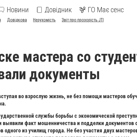
Новини
Довідник
ГО Має сенс
я
Довідкова
Нерухомість
Звіт про прозорість JTI
ске мастера со студе
вали документы
ступая во взрослую жизнь, не без помощи мастеров обу
на.
сударственной службы борьбы с экономической преступ
и выявили факт мошенничества и подделки документов 
в одного из училищ города. Не без участия двух мастеро