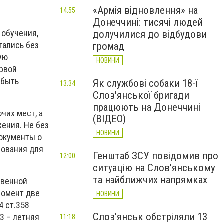
«Армія відновлення» на
14:55
Донеччині: тисячі людей
 обучения,
долучилися до відбудови
тались без
громад
ую
НОВИНИ
ервой
 быть
Як службові собаки 18-ї
13:34
Слов'янської бригади
працюють на Донеччині
чих мест, а
(ВІДЕО)
ения. Не без
НОВИНИ
документы о
бования для
Генштаб ЗСУ повідомив про
12:00
ситуацію на Слов’янському
та найближчих напрямках
твенной
момент две
НОВИНИ
4 ст.358
Слов’янськ обстріляли 13
3 – летняя
11:18