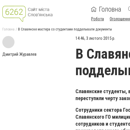
Головна
Робота
Оголошенн
Головна
В Славянске мастера со студентами подделывали документы
14:46, 3 лютого 2015 р.
В Славян
Дмитрий Журавлев
подделы
Славянские студенты, в
переступили черту зако
Сотрудники сектора Го
Славянского ГО милици
сотрудников и студенто