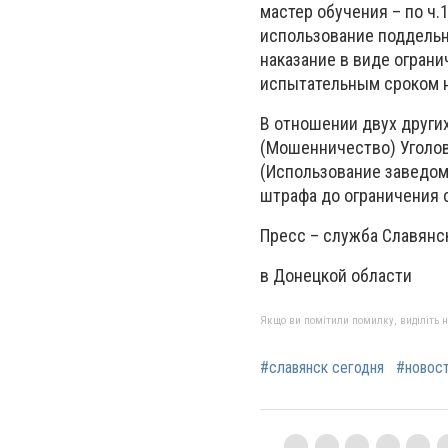
мастер обучения – по ч.
использование поддельн
наказание в виде ограни
испытательным сроком на
В отношении двух други
(Мошенничество) Уголовн
(Использование заведом
штрафа до ограничения 
Пресс – служба Славянс
в Донецкой области
Якщо ви помітили помилку, виділіть нео
#славянск сегодня
#новос