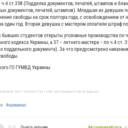
1 ч.4 ст.358 (Подделка документов, печатей, штампов и блан
ых документов, печатей, штампов). Младшая из девушек п
чения свободы на срок полтора года, с освобождением от 
 один год. Вторая девушка с мастером оплатили штраф по
х бывших студентов открыты уголовные производства по ч.
ого кодекса Украины, а 37 – летнего мастера – по ч.4 ст. 3
о поддельного документа). За что предусмотрено наказани
свободы.
кого ГО ГУМВД Украины
бхідний текст і натисніть Ctrl + Enter, щоб повідомити про це редакцію
ти
#криминал
0,0
Оцініть першим
Авторизируйтесь
, ч