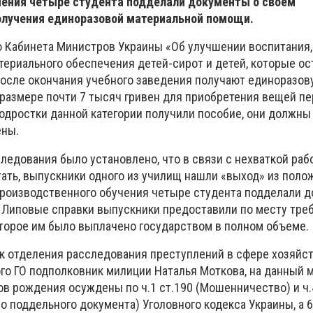
чения четыре студента подделали документы о своем
олучения единоразовой материальной помощи.
 Кабинета Министров Украины «Об улучшении воспитания,
териального обеспечения детей-сирот и детей, которые ос
после окончания учебного заведения получают единоразов
размере почти 7 тысяч гривен для приобретения вещей п
одростки данной категории получили пособие, они должны
ены.
ледования было установлено, что в связи с нехваткой рабо
ать, выпускники одного из училищ нашли «выход» из полож
производственного обучения четыре студента подделали 
 Липовые справки выпускники предоставили по месту тре
торое им было выплачено государством в полном объеме.
ик отделения расследования преступлений в сфере хозяйс
го ГО подполковник милиции Наталья Моткова, на данный 
ов рождения осуждены по ч.1 ст.190 (Мошенничество) и ч.
 поддельного документа) Уголовного кодекса Украины, а 6