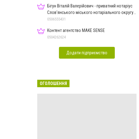
Бігун Віталій Валерійович - приватний нотаріус
Слов'янського міського нотаріального округу
Дон.обл.
0506555431
Контент агентство MAKE SENSE
0504262624
Додати підприємство
ОГОЛОШЕННЯ