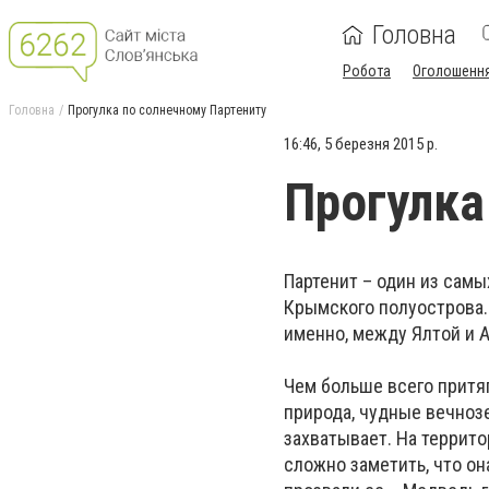
Головна
Робота
Оголошенн
Головна
Прогулка по солнечному Партениту
16:46, 5 березня 2015 р.
Прогулка
Партенит – один из сам
Крымского полуострова.
именно, между Ялтой и 
Чем больше всего притяг
природа, чудные вечнозе
захватывает. На террито
сложно заметить, что он