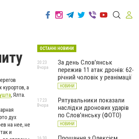
ОСТАННІ НОВИНИ
ниту
За день Слов'янськ
20:23
Вчора
пережив 11 атак дронів: 62-
річний чоловік у реанімації
берегов
НОВИНИ
 курортов, а
ушта
, Ялта.
Рятувальники показали
17:23
Вчора
наслідки дронових ударів
карная
по Слов'янську (ФОТО)
это дух
ев на нее, не
НОВИНИ
так и
Прощання з Олексієм
16:30