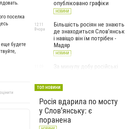
олдовать.
опубліковано графіки
НОВИНИ
ого поселка
десь
Більшість росіян не знають
12:11
Вчора
де знаходиться Слов’янськ
і навіщо він їм потрібен -
и еще будете
Мадяр
твуйте,
НОВИНИ
За минулу добу російські
11:09
Вчора
війська 13 разів атакували
Слов'янськ. Хроніка
великої війни: 6 серпня
ТОП НОВИНИ
 оцінити
НОВИНИ
Росія вдарила по мосту
у Слов'янську: є
поранена
НОВИНИ