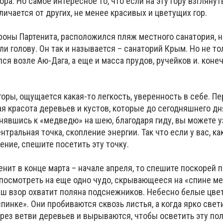
ора. Но самое интересное то, что если на эту гору взгляну
тличается от других, не менее красивых и цветущих гор.
ороны Партенита, расположился пляж местного санатория, 
ли голову. Он так и называется – санаторий Крым. Но не то
ся возле Аю-Дага, а еще и масса прудов, ручейков и. коне
оры, ощущается какая-то легкость, уверенность в себе. Пе
я красота деревьев и кустов, которые до сегодняшнего дн
днявшись к «медведю» на шею, благодаря гиду, вы можете у
нтральная точка, скопление энергии. Так что если у вас, ка
ение, спешите посетить эту точку.
енит в конце марта – начале апреля, то спешите поскорей 
те посмотреть на еще одно чудо, скрывающееся на «спине м
ваш взор охватит поляна подснежников. Небесно белые цве
пинке». Они пробиваются сквозь листья, а когда ярко свет
рез ветви деревьев и вырываются, чтобы осветить эту пол