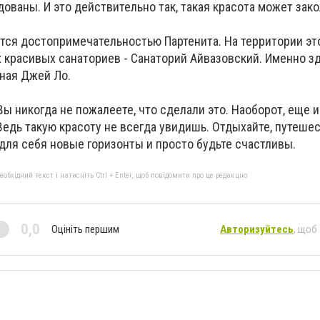
дованы. И это действительно так, такая красота может зак
ется достопримечательностью Партенита. На территории эт
х красивых санаториев - Санаторий Айвазовский. Именно з
ная Джей Ло.
Вы никогда не пожалеете, что сделали это. Наоборот, еще 
Ведь такую красоту не всегда увидишь. Отдыхайте, путешес
для себя новые горизонты и просто будьте счастливы.
бхідний текст і натисніть Ctrl + Enter, щоб повідомити про це редакцію
0,0
Оцініть першим
Авторизуйтесь
, щоб