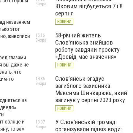
ть со стороны
Вчора
Юковим відбудеться 7 і 8
серпня
над названием
НОВИНИ
лько этот
58-річний житель
чно, живописи
15:16
Вчора
Слов'янська знайшов
роботу завдяки проєкту
«Досвід має значення»
ред глазами
я вы даже не
НОВИНИ
знать, что
Слов’янськ згадує
ким-то
14:36
Вчора
загиблого захисника
Максима Шинкарюка, який
загинув у серпні 2023 року
подняться на
едведя».
НОВИНИ
ты
ит солнце и
У Слов'янській громаді
13:07
Вчора
яну, то вам
організували підвіз води: