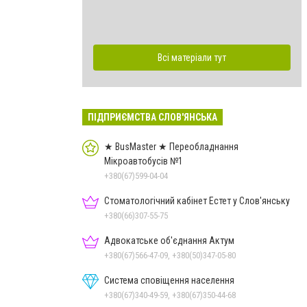
Всі матеріали тут
ПІДПРИЄМСТВА СЛОВ'ЯНСЬКА
★ BusMaster ★ Переобладнання
Мікроавтобусів №1
+380(67)599-04-04
Стоматологічний кабінет Естет у Слов'янську
+380(66)307-55-75
Адвокатське об'єднання Актум
+380(67)566-47-09, +380(50)347-05-80
Система сповіщення населення
+380(67)340-49-59, +380(67)350-44-68