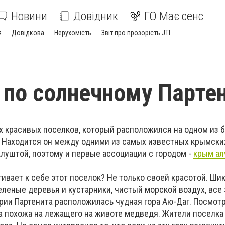
Новини
Довідник
ГО Має сенс
я
Довідкова
Нерухомість
Звіт про прозорість JTI
 по солнечному Парте
ых красивых поселков, который расположился на одном из 
 Находится он между одними из самых известных крымских
Алуштой, поэтому и первые ассоциации с городом -
крым ал
ивает к себе этот поселок? Не только своей красотой. Ши
леные деревья и кустарники, чистый морской воздух, все 
рии Партенита расположилась чудная гора Аю-Даг. Посмотр
а похожа на лежащего на животе медведя. Жители поселка 