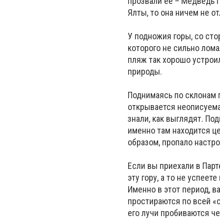
прозвали ее – Медведь г
Ялты, то она ничем не о
У подножия горы, со ст
которого не сильно лома
пляж так хорошо устроил
природы.
Поднимаясь по склонам г
открывается неописуема
знали, как выглядят. По
именно там находится це
образом, пропало настро
Если вы приехали в Парт
эту гору, а то не успее
Именно в этот период, 
простираются по всей «с
его лучи пробиваются че