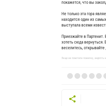
покажется, что вы закол
Не только эта гора явля
находится один из самы
выступала всеми извест
Приезжайте в Партенит. 
хотеть сюда вернуться. 
веселитесь, открывайте 
Якщо ви помітили помилку, виділіть нео