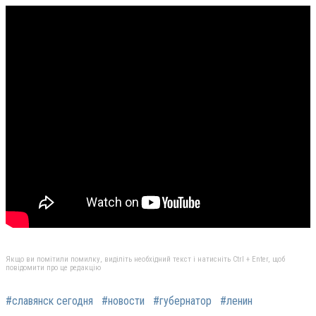
Якщо ви помітили помилку, виділіть необхідний текст і натисніть Ctrl + Enter, щоб
повідомити про це редакцію
#славянск сегодня
#новости
#губернатор
#ленин