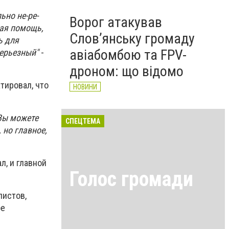
ьно не-ре-
Ворог атакував
ная помощь,
Слов’янську громаду
ь для
авіабомбою та FPV-
серьезный"
-
дроном: що відомо
тировал, что
НОВИНИ
 Вы можете
СПЕЦТЕМА
 но главное,
л, и главной
Голос громади
листов,
ое