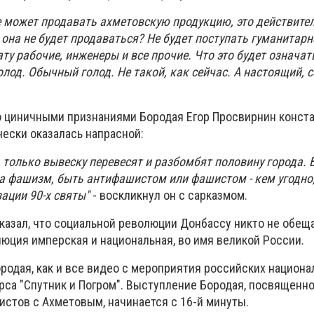
 может продавать ахметовскую продукцию, это действител
ли она не будет продаваться? Не будет поступать гуманитар
ату рабочие, инженеры и все прочие. Что это будет означат
лод. Обычный голод. Не такой, как сейчас. А настоящий, 
циничными признаниями Бородая Егор Просвирнин конста
чески оказалась напрасной:
е, только вывеску перевесят и разбомбят половину города.
а фашизм, быть антифашистом или фашистом - кем угодно,
ации 90-х святы"
- воскликнул он с сарказмом.
сказал, что социальной революции Донбассу никто не обеща
юция имперская и национальная, во имя великой России.
родая, как и все видео с мероприятия российских национа
урса "Спутник и Погром". Выступление Бородая, посвященн
истов с Ахметовым, начинается с 16-й минуты.