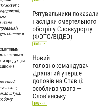
ти живет с
редприятий,
Рятувальники показали
 мы
наслідки смертельного
 стало
обстрілу Словкурорту
продаем?!
удь Милане и
(ФОТО/ВІДЕО)
НОВИНИ
 Ахметовым
ин несколько
Новий
том продукции
головнокомандувач
ссийские
Драпатий уперше
доповів на Ставці:
лно своей
особлива увага —
гическая,
акая штука,
Слов'янську
 любому
НОВИНИ