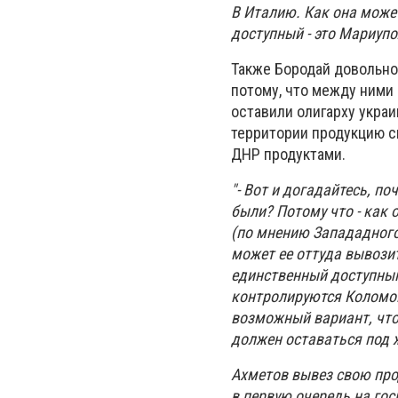
В Италию. Как она може
доступный - это Мариупо
Также Бородай довольно
потому, что между ними
оставили олигарху укра
территории продукцию с
ДНР продуктами.
"- Вот и догадайтесь, п
были? Потому что - как
(по мнению Запададного 
может ее оттуда вывозит
единственный доступным
контролируются Коломой
возможный вариант, что
должен оставаться под
Ахметов вывез свою прод
в первую очередь на гос