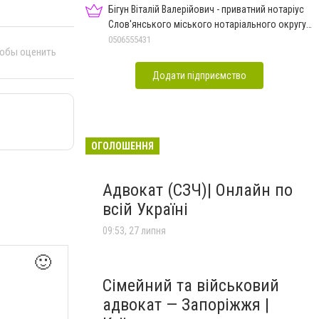
Бігун Віталій Валерійович - приватний нотаріус
Слов'янського міського нотаріального округу
Дон.обл.
0506555431
тобы оценить
Додати підприємство
ОГОЛОШЕННЯ
Адвокат (СЗЧ)| Онлайн по
всій Україні
09:53, 27 липня
🙂
Сімейний та військовий
адвокат — Запоріжжя |