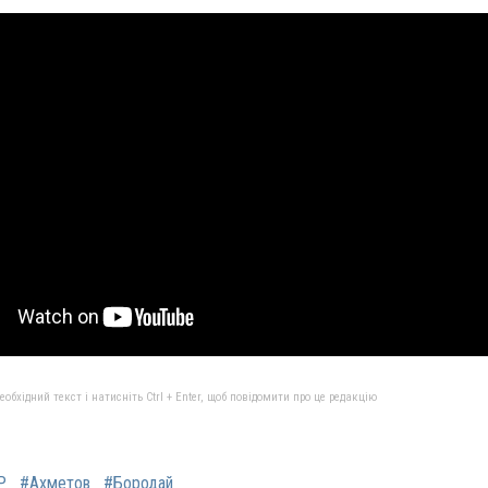
бхідний текст і натисніть Ctrl + Enter, щоб повідомити про це редакцію
Р
#Ахметов
#Бородай