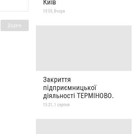
Київ
10:50, Вчора
Додати
Закриття
підприємницької
діяльності ТЕРМІНОВО.
15:21, 1 серпня