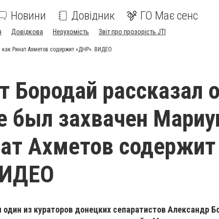
Новини
Довідник
ГО Має сенс
я
Довідкова
Нерухомість
Звіт про прозорість JTI
и как Ринат Ахметов содержит «ДНР». ВИДЕО
т Бородай рассказал о
е был захвачен Мариу
нат Ахметов содержит
ВИДЕО
 один из кураторов донецких сепаратистов Александр Б