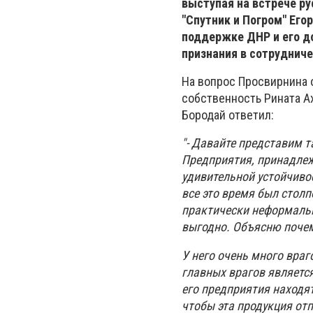
выступая на встрече ру
"Спутник и Погром" Его
поддержке ДНР и его д
признания в сотруднич
На вопрос Просвирнина о
собственность Рината Ах
Бородай ответил:
"- Давайте представим 
Предприятия, принадлеж
удивительной устойчивос
все это время был столп
практически неформально
выгодно. Объясню почем
У него очень много враг
главных врагов являетс
его предприятия находя
чтобы эта продукция от