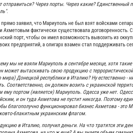
т отправиться? Через порты. Через какие? Единственный п
ль"
.
 прямо заявил, что Мариуполь не был взят войсками сепар
 и Ахметовым фактически существовала договоренность. 
инский порт, чтобы он имел возможность вывозить из окку
воих предприятий, а олигарх взамен стал поддерживать се
очему мы не взяли Мариуполь в сентябре месяце, хотя таки
 он может вытаскивать свою продукцию с террористическо
мира) Донецкой республики в Италию? Ну естественно - ни
ь. Соответственно, он должен возить с украинской террито
 ему портом (является) Мариуполь. Одесса уже нет. Одес
ским, и он туда Ахметова не пустит никогда. Поэтому еди
бы благополучно функционировал бизнес Ахметова - это 
 жовто-блакитным украинским флагом.
укцию в Италию, получил деньги. На что тратятся эти ден
подина Ахметова, на что ж еще? А вы знаете объем гумани