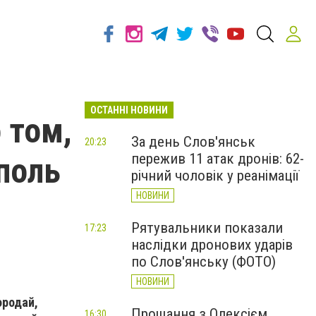
ОСТАННІ НОВИНИ
 том,
За день Слов'янськ
20:23
пережив 11 атак дронів: 62-
поль
річний чоловік у реанімації
НОВИНИ
Рятувальники показали
17:23
наслідки дронових ударів
по Слов'янську (ФОТО)
НОВИНИ
ородай,
Прощання з Олексієм
16:30