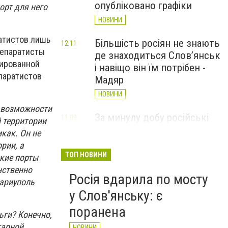
опубліковано графіки
орт для него
НОВИНИ
атистов лишь
Більшість росіян не знають
12:11
Сепаратисты
де знаходиться Слов’янськ
пированной
і навіщо він їм потрібен -
паратистов
Мадяр
НОВИНИ
е возможности
За минулу добу російські
11:09
й территории
війська 13 разів атакували
как. Он не
Слов'янськ. Хроніка
рии, а
великої війни: 6 серпня
ТОП НОВИНИ
ские порты
нственно
НОВИНИ
Росія вдарила по мосту
Мариуполь
у Слов'янську: є
поранена
ьги? Конечно,
тарной
НОВИНИ