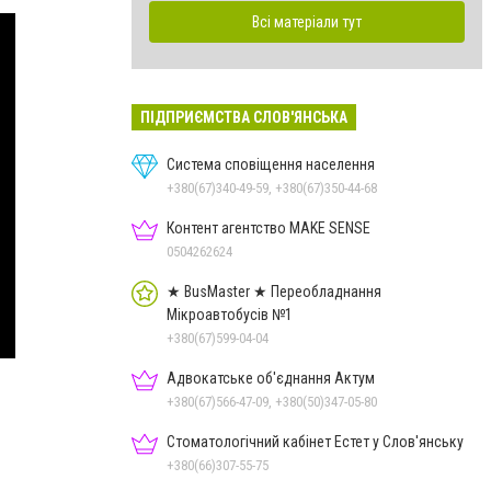
Всі матеріали тут
ПІДПРИЄМСТВА СЛОВ'ЯНСЬКА
Система сповіщення населення
+380(67)340-49-59, +380(67)350-44-68
Контент агентство MAKE SENSE
0504262624
★ BusMaster ★ Переобладнання
Мікроавтобусів №1
+380(67)599-04-04
Адвокатське об'єднання Актум
+380(67)566-47-09, +380(50)347-05-80
Стоматологічний кабінет Естет у Слов'янську
+380(66)307-55-75