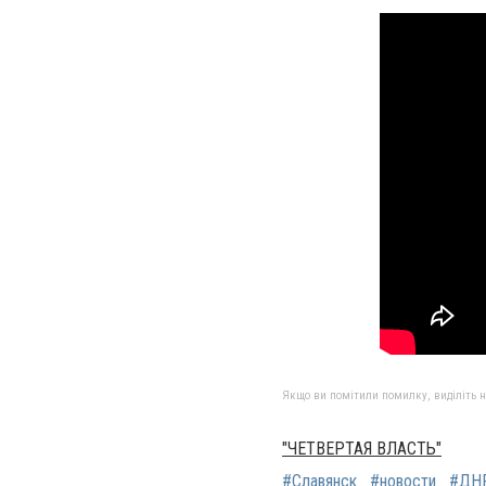
Якщо ви помітили помилку, виділіть нео
"ЧЕТВЕРТАЯ ВЛАСТЬ"
#Славянск
#новости
#ДН