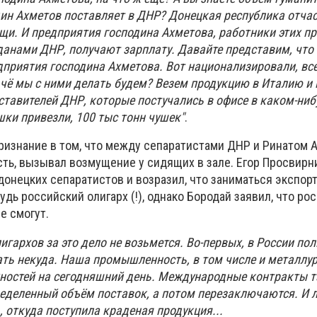
ин Ахметов поставляет в ДНР? Донецкая республика отчас
щи. И предприятия господина Ахметова, работники этих п
анами ДНР, получают зарплату. Давайте представим, что
приятия господина Ахметова. Вот национализировали, все
 чё мы с ними делать будем? Везем продукцию в Италию и 
ставителей ДНР, которые постучались в офисе в каком-ниб
шки привезли, 100 тыс тонн чушек"
.
признание в том, что между сепаратистами ДНР и Ринатом
ть, вызывал возмущение у сидящих в зале. Егор Просвирн
донецких сепаратистов и возразил, что заниматься экспор
удь российский олигарх (!), однако Бородай заявил, что ро
е смогут.
лигархов за это дело не возьмется. Во-первых, в России по
ать некуда. Наша промышленность, в том числе и металлур
ностей на сегодняшний день. Международные контракты т
еделенный объём поставок, а потом перезаключаются. И
, откуда поступила краденая продукция...