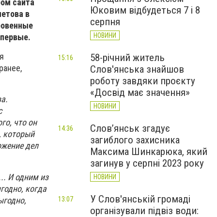
ром сайта
Юковим відбудеться 7 і 8
метова в
серпня
ровенные
НОВИНИ
впервые.
я
58-річний житель
15:16
ранее,
Слов'янська знайшов
роботу завдяки проєкту
«Досвід має значення»
а.
НОВИНИ
с
го, что он
Слов’янськ згадує
14:36
, который
загиблого захисника
ожение дел
Максима Шинкарюка, який
загинув у серпні 2023 року
.. И одним из
НОВИНИ
годно, когда
У Слов'янській громаді
ыгодно,
13:07
організували підвіз води: