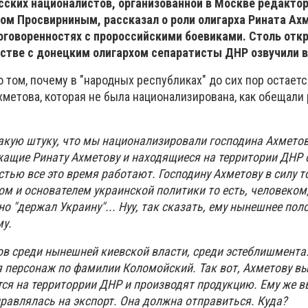
сских националистов, организованной в Москве редакто
ром Просвирниным, рассказал о роли олигарха Рината Ах
оговоренностях с пророссийскими боевиками. Столь отк
естве с донецким олигархом сепаратисты ДНР озвучили 
 том, почему в "народных республиках" до сих пор остаетс
метова, которая не была национализирована, как обещали 
такую штуку, что мы национализировали господина Ахметов
ащие Ринату Ахметову и находящиеся на территории ДНР 
тью все это время работают. Господину Ахметову в силу то
ом и основателем украинской политики то есть, человеком
 "держал Украину"... Нуу, так сказать, ему нынешнее пол
у.
ов среди нынешней киевской власти, среди эстеблишмента.
я персонаж по фамилии Коломойский. Так вот, Ахметову вы
тся на территоррии ДНР и производят продукцию. Ему же в
правлялась на экспорт. Она должна отправиться. Куда?