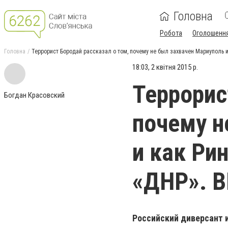
Головна
Робота
Оголошенн
Головна
Террорист Бородай рассказал о том, почему не был захвачен Мариуполь 
18:03, 2 квітня 2015 р.
Террорис
Богдан Красовский
почему н
и как Ри
«ДНР». 
Российский диверсант и