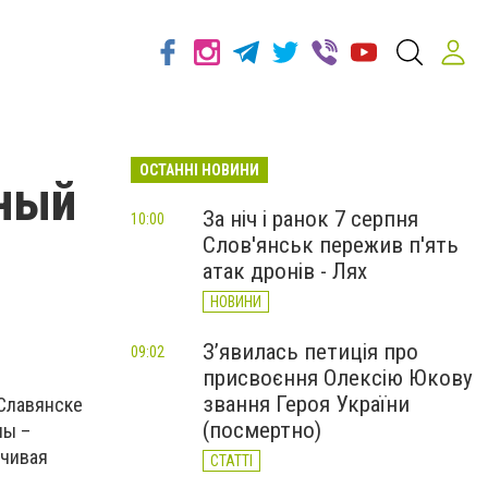
ОСТАННІ НОВИНИ
чный
За ніч і ранок 7 серпня
10:00
Слов'янськ пережив п'ять
атак дронів - Лях
НОВИНИ
З’явилась петиція про
09:02
присвоєння Олексію Юкову
звання Героя України
 Славянске
(посмертно)
ны –
нчивая
СТАТТІ