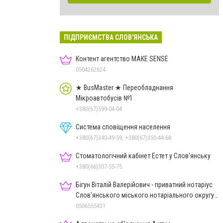
ПІДПРИЄМСТВА СЛОВ'ЯНСЬКА
Контент агентство MAKE SENSE
0504262624
★ BusMaster ★ Переобладнання
Мікроавтобусів №1
+380(67)599-04-04
Система сповіщення населення
+380(67)340-49-59, +380(67)350-44-68
Стоматологічний кабінет Естет у Слов'янську
+380(66)307-55-75
Бігун Віталій Валерійович - приватний нотаріус
Слов'янського міського нотаріального округу
Дон.обл.
0506555431