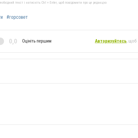
бхідний текст і натисніть Ctrl + Enter, щоб повідомити про це редакцію
ти
#горсовет
0,0
Оцініть першим
Авторизуйтесь
, щоб