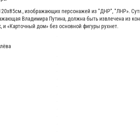
 120х85см., изображающих персонажей из "ДНР", "ЛНР». Суть
ражающая Владимира Путина, должна быть извлечена из ко
, и «Карточный дом» без основной фигуры рухнет.
алёва