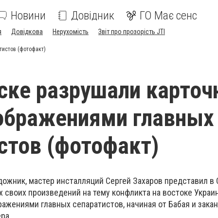
Новини
Довідник
ГО Має сенс
я
Довідкова
Нерухомість
Звіт про прозорість JTI
тистов (фотофакт)
ске разрушали карто
ображениями главных
стов (фотофакт)
ожник, мастер инсталляций Сергей Захаров представил в
х своих произведений на тему конфликта на востоке Украи
ражениями главных сепаратистов, начиная от Бабая и зака
ра.