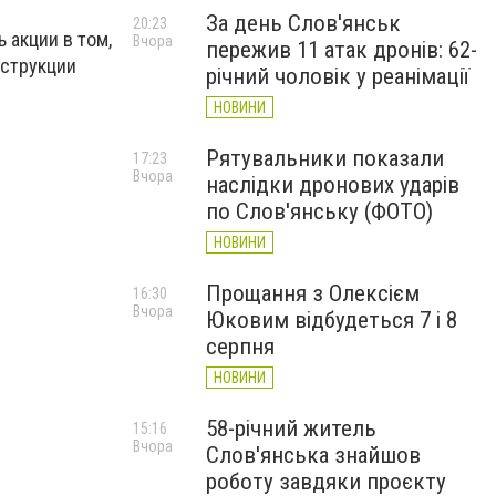
За день Слов'янськ
20:23
 акции в том,
Вчора
пережив 11 атак дронів: 62-
нструкции
річний чоловік у реанімації
НОВИНИ
Рятувальники показали
17:23
Вчора
наслідки дронових ударів
по Слов'янську (ФОТО)
НОВИНИ
Прощання з Олексієм
16:30
Вчора
Юковим відбудеться 7 і 8
серпня
НОВИНИ
58-річний житель
15:16
Вчора
Слов'янська знайшов
роботу завдяки проєкту