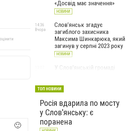
«Досвід має значення»
НОВИНИ
Слов’янськ згадує
14:36
Вчора
загиблого захисника
Максима Шинкарюка, який
 оцінити
загинув у серпні 2023 року
НОВИНИ
У Слов'янській громаді
13:07
Вчора
організували підвіз води:
опубліковано графіки
ТОП НОВИНИ
НОВИНИ
Росія вдарила по мосту
у Слов'янську: є
поранена
🙂
НОВИНИ