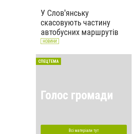
У Слов'янську
скасовують частину
автобусних маршрутів
НОВИНИ
СПЕЦТЕМА
Голос громади
Всі матеріали тут