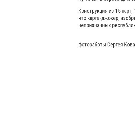
Конструкция из 15 карт,
что карта-джокер, изоб
непризнанных республик
фотоработы Сергея Ков