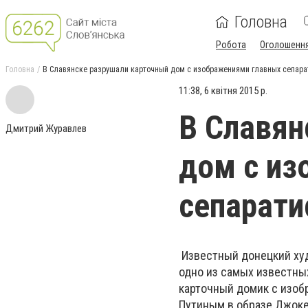
Головна
Робота
Оголошенн
Головна
В Славянске разрушали карточный дом с изображениями главных сепара
11:38, 6 квітня 2015 р.
В Славян
Дмитрий Журавлев
дом с из
сепарати
Известный донецкий худ
одно из самых известны
карточный домик с изоб
Путиным в образе Джоке