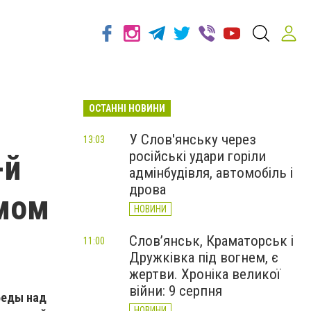
ОСТАННІ НОВИНИ
У Слов'янську через
13:03
російські удари горіли
-й
адмінбудівля, автомобіль і
дрова
мом
НОВИНИ
Слов’янськ, Краматорськ і
11:00
Дружківка під вогнем, є
жертви. Хроніка великої
війни: 9 серпня
беды над
НОВИНИ