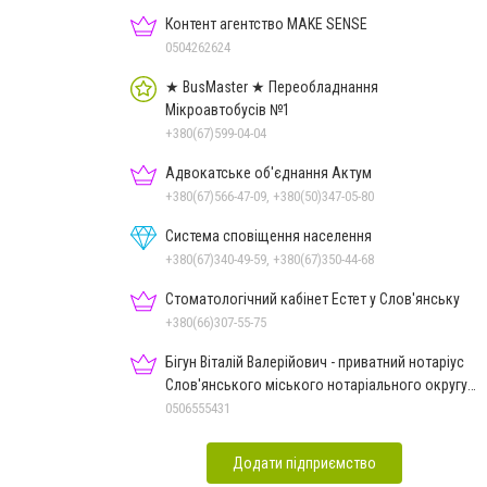
Контент агентство MAKE SENSE
0504262624
★ BusMaster ★ Переобладнання
Мікроавтобусів №1
+380(67)599-04-04
Адвокатське об'єднання Актум
+380(67)566-47-09, +380(50)347-05-80
Система сповіщення населення
+380(67)340-49-59, +380(67)350-44-68
Стоматологічний кабінет Естет у Слов'янську
+380(66)307-55-75
Бігун Віталій Валерійович - приватний нотаріус
Слов'янського міського нотаріального округу
Дон.обл.
0506555431
Додати підприємство