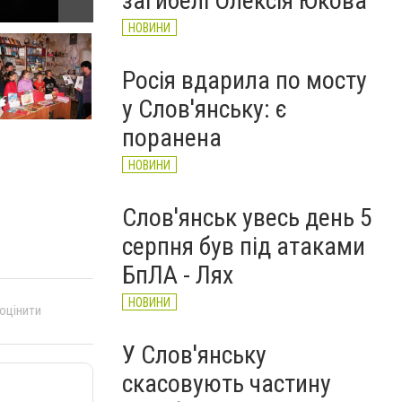
загибелі Олексія Юкова
index (1)
НОВИНИ
Росія вдарила по мосту
у Слов'янську: є
поранена
НОВИНИ
Слов'янськ увесь день 5
серпня був під атаками
БпЛА - Лях
НОВИНИ
 оцінити
У Слов'янську
скасовують частину