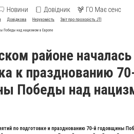
Новини
Довідник
ГО Має сенс
я
Довідкова
Нерухомість
Звіт про прозорість JTI
ны Победы над нацизмом в Европе
ском районе началась
ка к празднованию 70
ны Победы над нациз
иятий по подготовке и празднованию 70-й годовщины По