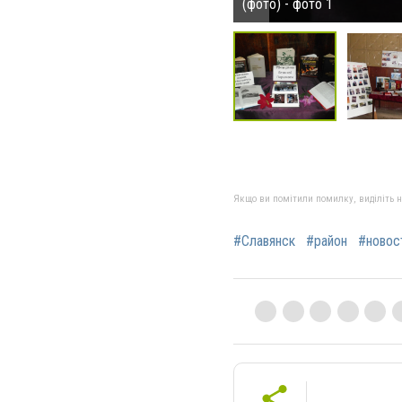
(фото) - фото 1
Якщо ви помітили помилку, виділіть нео
#Славянск
#район
#новос