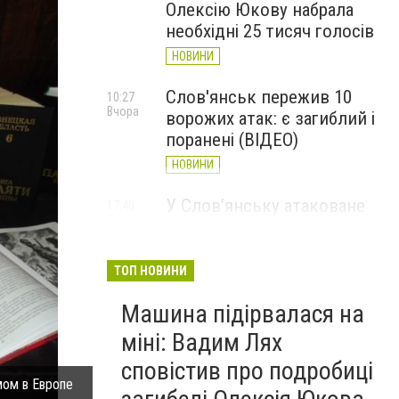
Олексію Юкову набрала
необхідні 25 тисяч голосів
НОВИНИ
Слов'янськ пережив 10
10:27
Вчора
ворожих атак: є загиблий і
поранені (ВІДЕО)
НОВИНИ
У Слов’янську атаковане
17:40
7 серпня
перехрестя, п'ятеро
поранених
ТОП НОВИНИ
НОВИНИ
Машина підірвалася на
міні: Вадим Лях
сповістив про подробиці
мом в Европе