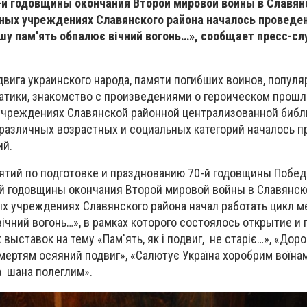
0-й годовщины окончания Второй мировой войны в Славян
чных учреждениях Славянского района началось проведе
шу пам'ять обпалює вічний вогонь…», сообщает пресс-с
вига украинского народа, памяти погибших воинов, популя
атики, знакомство с произведениями о героическом прош
учреждениях Славянской районной централизованной биб
различных возрастных и социальных категорий началось 
ий.
ятий по подготовке и празднованию 70-й годовщины Побе
-й годовщины окончания Второй мировой войны в Славянск
ых учреждениях Славянского района начал работать цикл 
ічний вогонь…», в рамках которого состоялось открытие и
ыставок на тему «Пам'ять, як і подвиг, не старіє…», «Дор
смертям осяяний подвиг», «Салютує Україна хоробрим воїнам
а шана полеглим».