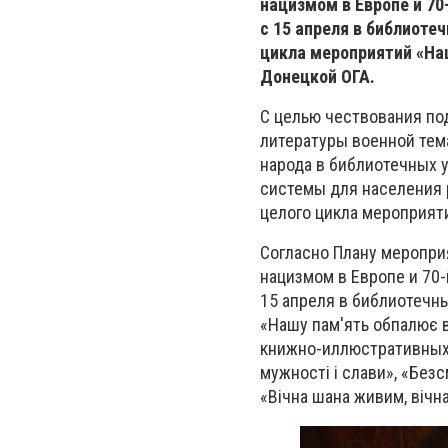
нацизмом в Европе и 7
с 15 апреля в библиоте
цикла мероприятий «На
Донецкой ОГА.
С целью чествования под
литературы военной тем
народа в библиотечных 
системы для населения 
целого цикла мероприят
Согласно Плану меропри
нацизмом в Европе и 70
15 апреля в библиотечн
«Нашу пам'ять обпалює в
книжно-иллюстративных в
мужності і слави», «Без
«Вічна шана живим, вічн