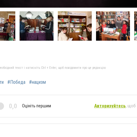
бхідний текст і натисніть Ctrl + Enter, щоб повідомити про це редакцію
ти
#Победа
#нацизм
0,0
Оцініть першим
Авторизуйтесь
, щоб