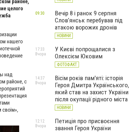
ском районе,
ние целого
Вечір 8 і ранок 9 серпня
09:30
лужба
Слов’янськ перебував під
атакою ворожих дронів
ризации
НОВИНИ
лом нашего
лиотечной
У Києві попрощалися з
17:33
Вчора
проведение
Олексієм Юковим
ФОТОФАКТ
ды над
Вісім років пам'яті: історія
14:37
ом районе, с
Вчора
Героя Дмитра Українського,
мероприятий
який став на захист України
 презентация
після окупації рідного міста
огами
НОВИНИ
 своїм»,
Петиція про присвоєння
12:12
Вчора
звання Героя України