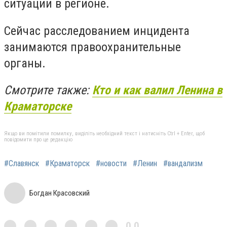
ситуации в регионе.
Сейчас расследованием инцидента
занимаются правоохранительные
органы.
Смотрите также:
Кто и как валил Ленина в
Краматорске
Якщо ви помітили помилку, виділіть необхідний текст і натисніть Ctrl + Enter, щоб
повідомити про це редакцію
#Славянск
#Краматорск
#новости
#Ленин
#вандализм
Богдан Красовский
0,0