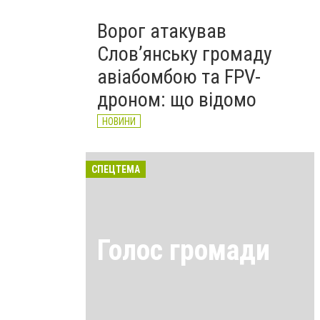
Ворог атакував
Слов’янську громаду
авіабомбою та FPV-
дроном: що відомо
НОВИНИ
СПЕЦТЕМА
Голос громади