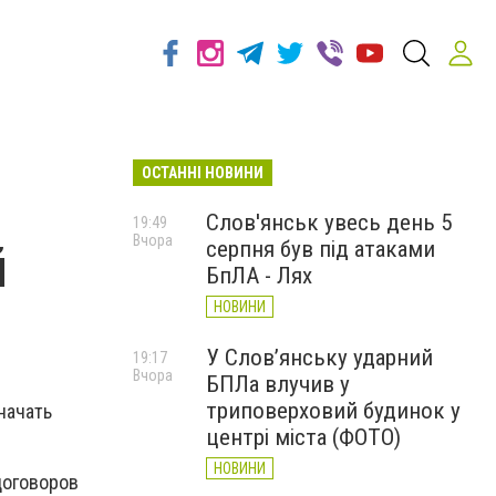
ОСТАННІ НОВИНИ
Слов'янськ увесь день 5
19:49
Вчора
серпня був під атаками
й
БпЛА - Лях
НОВИНИ
У Слов’янську ударний
19:17
Вчора
БПЛа влучив у
триповерховий будинок у
начать
центрі міста (ФОТО)
НОВИНИ
договоров