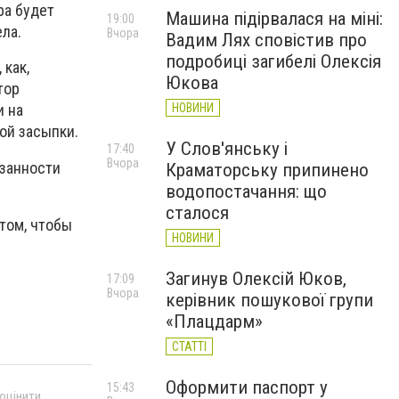
ра будет
Машина підірвалася на міні:
19:00
ла.
Вчора
Вадим Лях сповістив про
подробиці загибелі Олексія
как,
Юкова
тор
НОВИНИ
и на
ой засыпки.
У Слов'янську і
17:40
Вчора
занности
Краматорську припинено
водопостачання: що
сталося
том, чтобы
НОВИНИ
Загинув Олексій Юков,
17:09
Вчора
керівник пошукової групи
«Плацдарм»
СТАТТІ
Оформити паспорт у
15:43
 оцінити