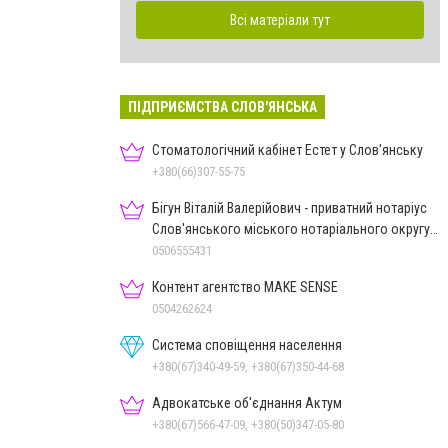
Всі матеріали тут
ПІДПРИЄМСТВА СЛОВ'ЯНСЬКА
Стоматологічний кабінет Естет у Слов'янську
+380(66)307-55-75
Бігун Віталій Валерійович - приватний нотаріус
Слов'янського міського нотаріального округу
Дон.обл.
0506555431
Контент агентство MAKE SENSE
0504262624
Система сповіщення населення
+380(67)340-49-59, +380(67)350-44-68
Адвокатське об'єднання Актум
+380(67)566-47-09, +380(50)347-05-80