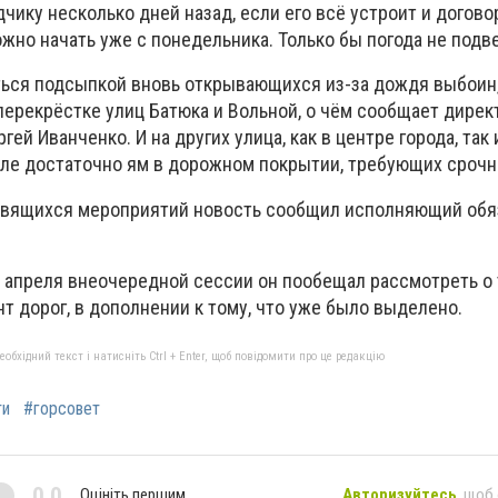
ику несколько дней назад, если его всё устроит и догово
жно начать уже с понедельника. Только бы погода не подве
ться подсыпкой вновь открывающихся из-за дождя выбоин, 
перекрёстке улиц Батюка и Вольной, о чём сообщает дирек
ей Иванченко. И на других улица, как в центре города, так 
е достаточно ям в дорожном покрытии, требующих срочн
овящихся мероприятий новость сообщил исполняющий обя
3 апреля внеочередной сессии он пообещал рассмотреть о 
т дорог, в дополнении к тому, что уже было выделено.
бхідний текст і натисніть Ctrl + Enter, щоб повідомити про це редакцію
ти
#горсовет
0,0
Оцініть першим
Авторизуйтесь
, щоб