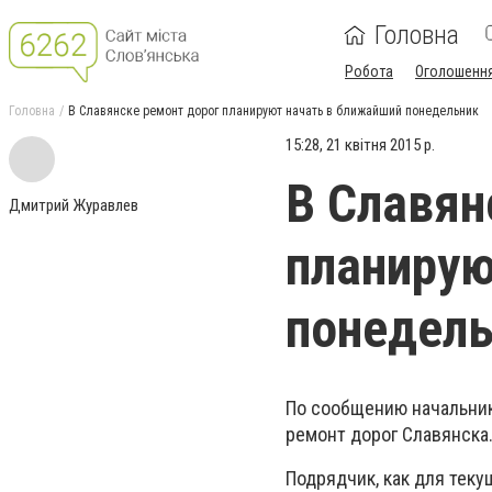
Головна
Робота
Оголошенн
Головна
В Славянске ремонт дорог планируют начать в ближайший понедельник
15:28, 21 квітня 2015 р.
В Славян
Дмитрий Журавлев
планирую
понедел
По сообщению начальник
ремонт дорог Славянска.
Подрядчик, как для теку