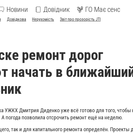
Новини
Довідник
ГО Має сенс
я
Довідкова
Нерухомість
Звіт про прозорість JTI
ске ремонт дорог
т начать в ближайши
ьник
а УЖКХ Дмитрия Диденко уже всё готово для того, чтобы 
 А погода позволила отсрочить ремонт ещё на неделю.
щего, так и для капитального ремонта определён. Проекты 