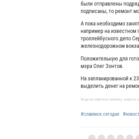
были отправлены подрядч
подписаны, то ремонт мо
А пока необходимо заня
например на известном 
троллейбусного депо Серг
железнодорожном вокзал
Положительную для гот
мэра Олег Зонтов.
На запланированной к 2
выделить денег на ремон
Якщо ви помітили помилку, виділіть нео
#славянск сегодня
#новос