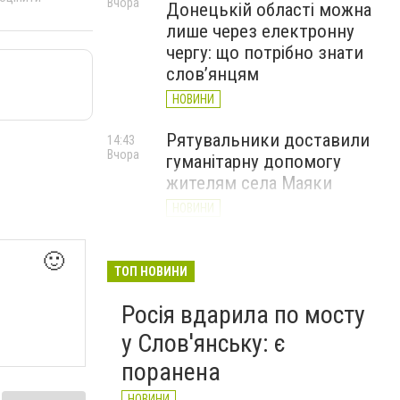
Вчора
Донецькій області можна
лише через електронну
чергу: що потрібно знати
слов’янцям
НОВИНИ
Рятувальники доставили
14:43
Вчора
гуманітарну допомогу
жителям села Маяки
НОВИНИ
«Я і Донеччина»: стартувала
13:52
🙂
Вчора
онлайн-акція до Дня молоді
ТОП НОВИНИ
НОВИНИ
Росія вдарила по мосту
у Слов'янську: є
поранена
НОВИНИ