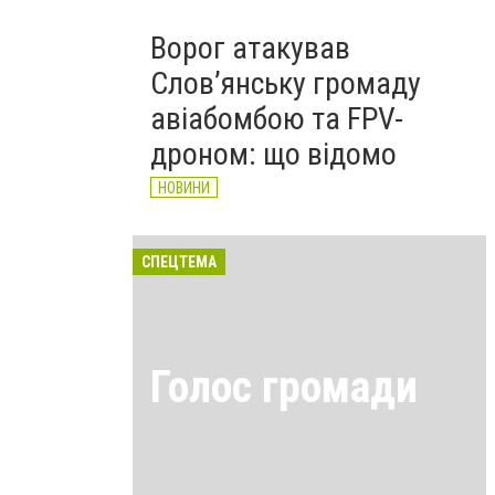
Ворог атакував
Слов’янську громаду
авіабомбою та FPV-
дроном: що відомо
НОВИНИ
СПЕЦТЕМА
Голос громади