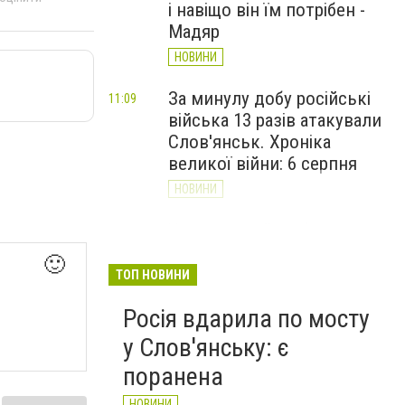
і навіщо він їм потрібен -
Мадяр
НОВИНИ
За минулу добу російські
11:09
війська 13 разів атакували
Слов'янськ. Хроніка
великої війни: 6 серпня
НОВИНИ
Через постійні обстріли
10:29
Слов’янська
🙂
Донецькоблгаз припиняє
ТОП НОВИНИ
обслуговування двох
Росія вдарила по мосту
районів
у Слов'янську: є
НОВИНИ
поранена
НОВИНИ