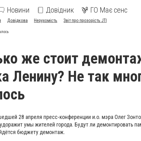
Новини
Довідник
ГО Має сенс
я
Довідкова
Нерухомість
Звіт про прозорість JTI
алось
ько же стоит демонта
а Ленину? Не так мног
лось
шедшей 28 апреля пресс-конференции и.о. мэра Олег Зонт
будоражит умы жителей города. Будут ли демонтировать п
ойдётся бюджету демонтаж.