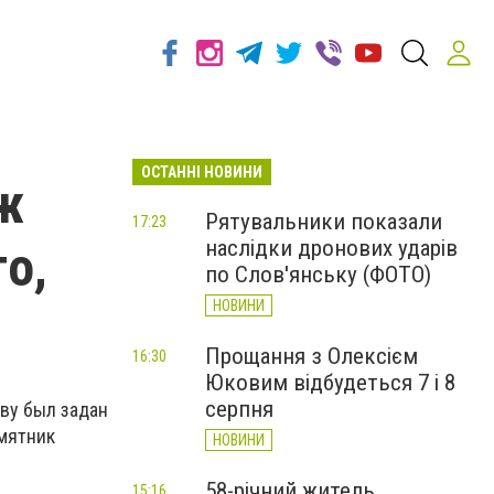
ОСТАННІ НОВИНИ
ж
Рятувальники показали
17:23
наслідки дронових ударів
о,
по Слов'янську (ФОТО)
НОВИНИ
Прощання з Олексієм
16:30
Юковим відбудеться 7 і 8
серпня
ову был задан
амятник
НОВИНИ
58-річний житель
15:16