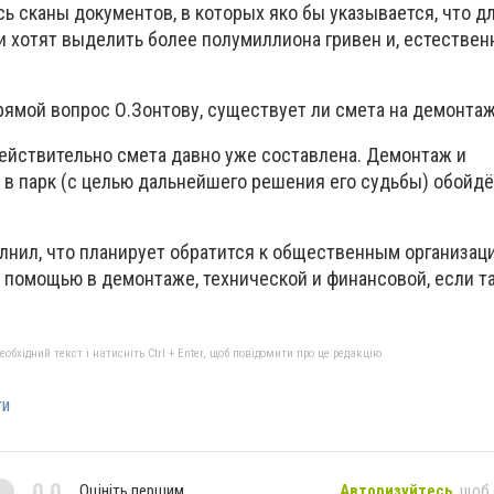
ь сканы документов, в которых яко бы указывается, что д
и хотят выделить более полумиллиона гривен и, естествен
рямой вопрос О.Зонтову, существует ли смета на демонта
действительно смета давно уже составлена. Демонтаж и
 в парк (с целью дальнейшего решения его судьбы) обойд
олнил, что планирует обратится к общественным организац
помощью в демонтаже, технической и финансовой, если т
бхідний текст і натисніть Ctrl + Enter, щоб повідомити про це редакцію
ти
0,0
Оцініть першим
Авторизуйтесь
, щоб