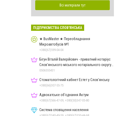
Всі матеріали тут
ПІДПРИЄМСТВА СЛОВ'ЯНСЬКА
★ BusMaster ★ Переобладнання
Мікроавтобусів №1
+380(67)599-04-04
Бігун Віталій Валерійович - приватний нотаріус
Слов'янського міського нотаріального округу
Дон.обл.
0506555431
Стоматологічний кабінет Естет у Слов'янську
+380(66)307-55-75
Адвокатське об'єднання Актум
+380(67)566-47-09, +380(50)347-05-80
Система сповіщення населення
+380(67)340-49-59, +380(67)350-44-68