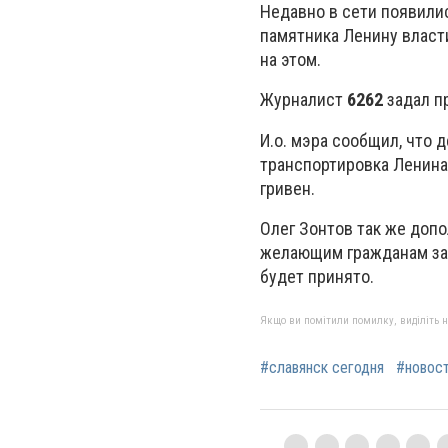
Недавно в сети появилис
памятника Ленину власт
на этом.
Журналист
6262
задал п
И.о. мэра сообщил, что 
транспортировка Ленина
гривен.
Олег Зонтов так же доп
желающим гражданам за 
будет принято.
Якщо ви помітили помилку, виділіть нео
#славянск сегодня
#новос