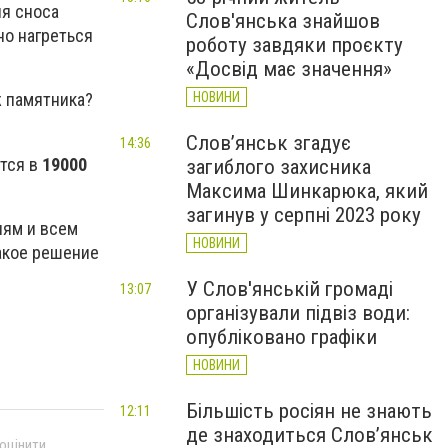
ля сноса
Слов'янська знайшов
но нагреться
роботу завдяки проєкту
«Досвід має значення»
НОВИНИ
ж памятника?
Слов’янськ згадує
14:36
ётся в
19000
загиблого захисника
Максима Шинкарюка, який
загинув у серпні 2023 року
иям и всем
НОВИНИ
акое решение
У Слов'янській громаді
13:07
організували підвіз води:
опубліковано графіки
НОВИНИ
Більшість росіян не знають
12:11
де знаходиться Слов’янськ
 оцінити