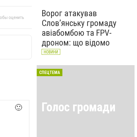
Ворог атакував
тобы оценить
Слов’янську громаду
авіабомбою та FPV-
дроном: що відомо
НОВИНИ
СПЕЦТЕМА
Голос громади
🙂