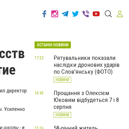
ОСТАННІ НОВИНИ
сств
Рятувальники показали
17:23
наслідки дронових ударів
тие
по Слов'янську (ФОТО)
НОВИНИ
щил директор
Прощання з Олексієм
16:30
Юковим відбудеться 7 і 8
серпня
ы. Усиленно
НОВИНИ
и школы - в
58-річний житель
15:16