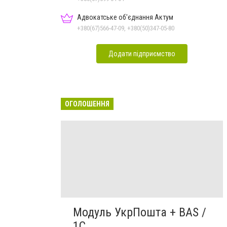
Адвокатське об'єднання Актум
+380(67)566-47-09, +380(50)347-05-80
Додати підприємство
ОГОЛОШЕННЯ
Модуль УкрПошта + BAS /
1C