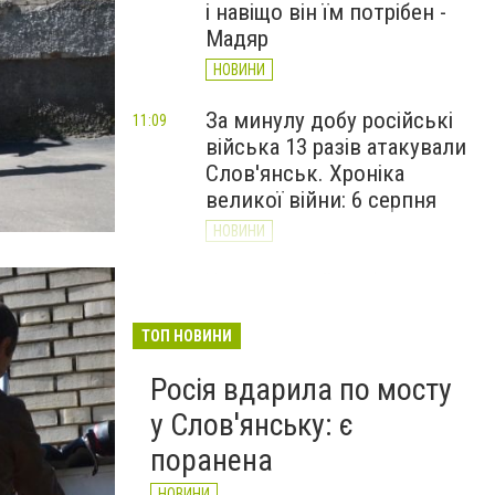
і навіщо він їм потрібен -
Мадяр
НОВИНИ
За минулу добу російські
11:09
війська 13 разів атакували
Слов'янськ. Хроніка
великої війни: 6 серпня
НОВИНИ
Через постійні обстріли
10:29
Слов’янська
Донецькоблгаз припиняє
ТОП НОВИНИ
обслуговування двох
Росія вдарила по мосту
районів
у Слов'янську: є
НОВИНИ
поранена
НОВИНИ