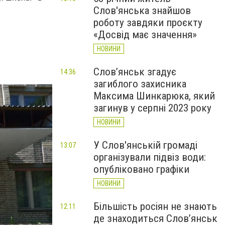
Слов'янська знайшов
роботу завдяки проєкту
«Досвід має значення»
НОВИНИ
Слов’янськ згадує
14:36
загиблого захисника
Максима Шинкарюка, який
загинув у серпні 2023 року
НОВИНИ
У Слов'янській громаді
13:07
організували підвіз води:
опубліковано графіки
НОВИНИ
Більшість росіян не знають
12:11
де знаходиться Слов’янськ