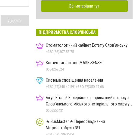
Всі матеріали тут
Додати
ПІДПРИЄМСТВА СЛОВ'ЯНСЬКА
Стоматологічний кабінет Естет у Слов'янську
+380(66)307-55-75
Контент агентство MAKE SENSE
0504262624
Система сповіщення населення
+380(67)340-49-59, +380(67)350-44-68
Бігун Віталій Валерійович - приватний нотаріус
Слов'янського міського нотаріального округу
Дон.обл.
0506555431
★ BusMaster ★ Переобладнання
Мікроавтобусів №1
+380(67)599-04-04