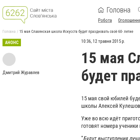
Головна
Робота
Оголошенн
Головна
15 мая Славянская школа Искусств будет праздновать своё 60- летие
10:36, 12 травня 2015 р.
АНОНС
15 мая С
будет пр
Дмитрий Журавлев
15 мая свой юбилей буд
школы Алексей Кулешов
Уже во всю идёт пригот
готовят номера ученики 
"
Будут выступления лучш