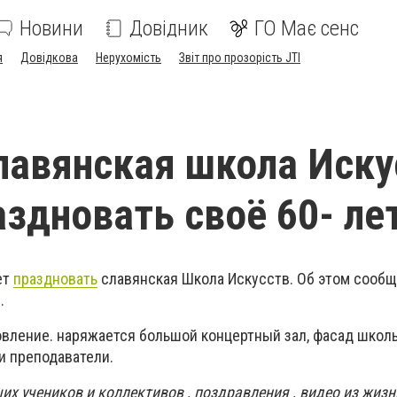
Новини
Довідник
ГО Має сенс
я
Довідкова
Нерухомість
Звіт про прозорість JTI
лавянская школа Иску
аздновать своё 60- ле
ет
праздновать
славянская Школа Искусств. Об этом сооб
.
овление. наряжается большой концертный зал, фасад школ
и преподаватели.
их учеников и коллективов , поздравления , видео из жизн