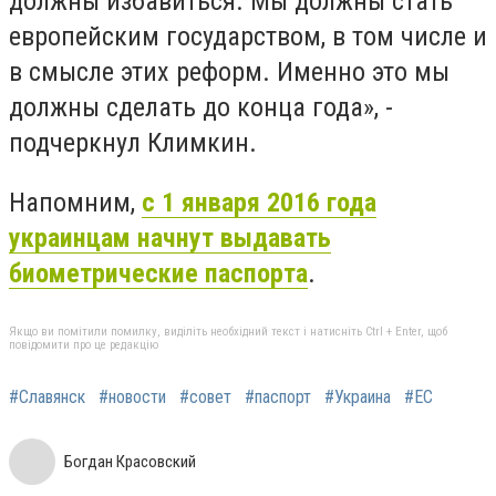
должны избавиться. Мы должны стать
европейским государством, в том числе и
в смысле этих реформ. Именно это мы
должны сделать до конца года», -
подчеркнул Климкин.
Напомним,
с 1 января 2016 года
украинцам начнут выдавать
биометрические паспорта
.
Якщо ви помітили помилку, виділіть необхідний текст і натисніть Ctrl + Enter, щоб
повідомити про це редакцію
#Славянск
#новости
#совет
#паспорт
#Украина
#ЕС
Богдан Красовский