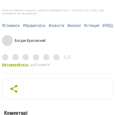
Якщо ви помітили помилку, виділіть необхідний текст і натисніть Ctrl + Enter, щоб
повідомити про це редакцію
#Славянск
#Краматорск
#новости
#вокзал
#станция
#МВД
Богдан Красовский
0,0
Авторизуйтесь
, щоб оцінити
Коментарі