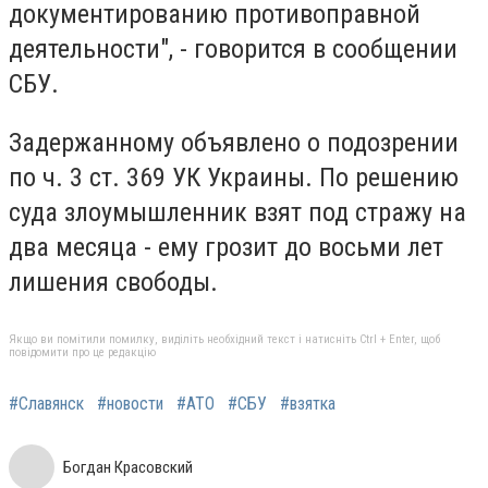
документированию противоправной
деятельности", - говорится в сообщении
СБУ.
Задержанному объявлено о подозрении
по ч. 3 ст. 369 УК Украины. По решению
суда злоумышленник взят под стражу на
два месяца - ему грозит до восьми лет
лишения свободы.
Якщо ви помітили помилку, виділіть необхідний текст і натисніть Ctrl + Enter, щоб
повідомити про це редакцію
#Славянск
#новости
#АТО
#СБУ
#взятка
Богдан Красовский