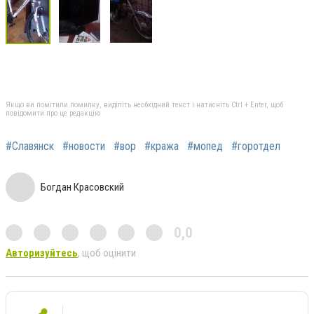
Якщо ви помітили помилку, виділіть необхідний текст і натисніть Ctrl + Enter, щоб
повідомити про це редакцію
#Славянск
#новости
#вор
#кража
#мопед
#горотдел
Богдан Красовский
0,0
Авторизуйтесь
, щоб оцінити