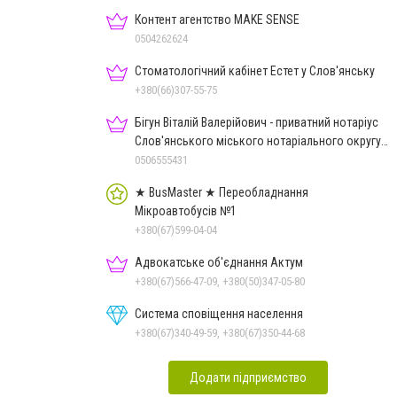
Контент агентство MAKE SENSE
0504262624
Стоматологічний кабінет Естет у Слов'янську
+380(66)307-55-75
Бігун Віталій Валерійович - приватний нотаріус
Слов'янського міського нотаріального округу
Дон.обл.
0506555431
★ BusMaster ★ Переобладнання
Мікроавтобусів №1
+380(67)599-04-04
Адвокатське об'єднання Актум
+380(67)566-47-09, +380(50)347-05-80
Система сповіщення населення
+380(67)340-49-59, +380(67)350-44-68
Додати підприємство