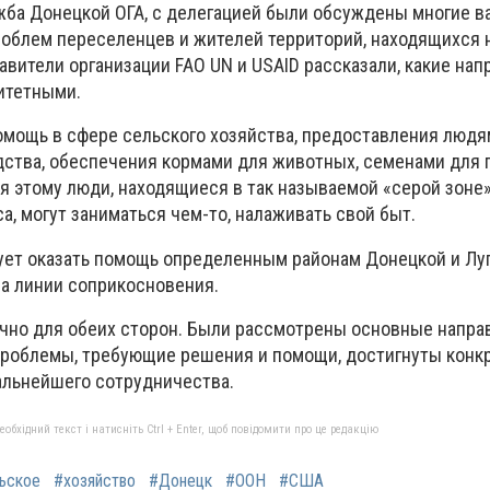
ба Донецкой ОГА, с делегацией были обсуждены многие 
облем переселенцев и жителей территорий, находящихся 
вители организации FAO UN и USAID рассказали, какие нап
итетными.
помощь в сфере сельского хозяйства, предоставления люд
дства, обеспечения кормами для животных, семенами для 
я этому люди, находящиеся в так называемой «серой зоне»
, могут заниматься чем-то, налаживать свой быт.
ует оказать помощь определенным районам Донецкой и Лу
на линии соприкосновения.
чно для обеих сторон. Были рассмотрены основные напра
 проблемы, требующие решения и помощи, достигнуты конк
альнейшего сотрудничества.
бхідний текст і натисніть Ctrl + Enter, щоб повідомити про це редакцію
ьское
#хозяйство
#Донецк
#ООН
#США