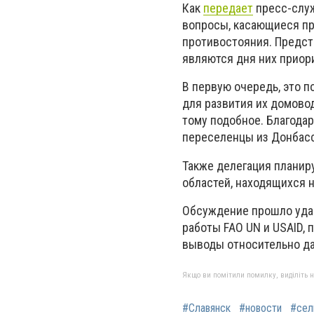
Как
передает
пресс-служ
вопросы, касающиеся пр
противостояния. Предста
являются дня них приор
В первую очередь, это 
для развития их домово
тому подобное. Благодар
переселенцы из Донбасса
Также делегация планир
областей, находящихся 
Обсуждение прошло уда
работы FAO UN и USAID,
выводы относительно д
Якщо ви помітили помилку, виділіть нео
#Славянск
#новости
#сел