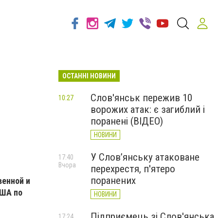
ОСТАННІ НОВИНИ
Слов'янськ пережив 10
10:27
ворожих атак: є загиблий і
поранені (ВІДЕО)
НОВИНИ
У Слов’янську атаковане
17:40
Вчора
перехрестя, п'ятеро
поранених
венной и
США по
НОВИНИ
Підприємець зі Слов'янська
17:24