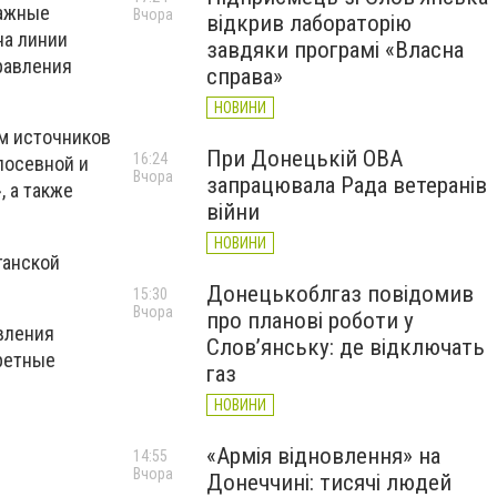
важные
Вчора
відкрив лабораторію
на линии
завдяки програмі «Власна
равления
справа»
НОВИНИ
ям источников
При Донецькій ОВА
16:24
посевной и
Вчора
запрацювала Рада ветеранів
, а также
війни
НОВИНИ
ганской
Донецькоблгаз повідомив
15:30
Вчора
про планові роботи у
вления
Слов’янську: де відключать
ретные
газ
НОВИНИ
«Армія відновлення» на
14:55
Вчора
Донеччині: тисячі людей