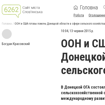
Головна
Робота
Оголошенн
Головна
ООН и США готовы помочь Донецкой области в сфере сельского хозяйств
10:04, 13 червня 2015 р.
ООН и С
Богдан Красовский
Донецкой
сельског
В Донецкой ОГА состоя
сельскохозяйственной 
международному развит