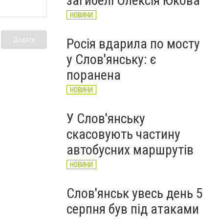
загибелі Олексія Юкова
НОВИНИ
Додати
Росія вдарила по мосту
у Слов'янську: є
поранена
НОВИНИ
У Слов'янську
скасовують частину
автобусних маршрутів
НОВИНИ
Слов'янськ увесь день 5
серпня був під атаками