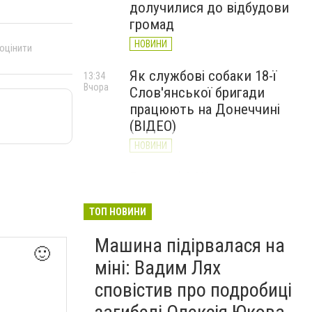
долучилися до відбудови
громад
НОВИНИ
 оцінити
Як службові собаки 18-ї
13:34
Вчора
Слов'янської бригади
працюють на Донеччині
(ВІДЕО)
НОВИНИ
Генштаб ЗСУ повідомив про
12:00
Вчора
ситуацію на Слов’янському
та найближчих напрямках
ТОП НОВИНИ
НОВИНИ
Машина підірвалася на
🙂
міні: Вадим Лях
сповістив про подробиці