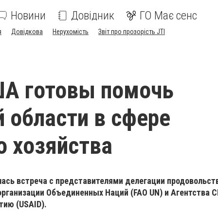
Новини
Довідник
ГО Має сенс
я
Довідкова
Нерухомість
Звіт про прозорість JTI
а
ША готовы помочь
 области в сфере
о хозяйства
лась встреча с представителями делегации продовольст
организации Объединенных Наций (FAO UN) и Агентства 
ию (USAID).