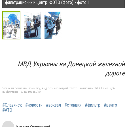
фильтрационный центр. ФОТО (фото) - фото 1
МВД Украины на Донецкой железной
дороге
Якщо ви помітили помилку, виділіть необхідний текст і натисніть Ctrl + Enter, щоб
повідомити про це редакцію
#Славянск
#новости
#вокзал
#станция
#фильтр
#центр
#АТО
Богдан Красовский