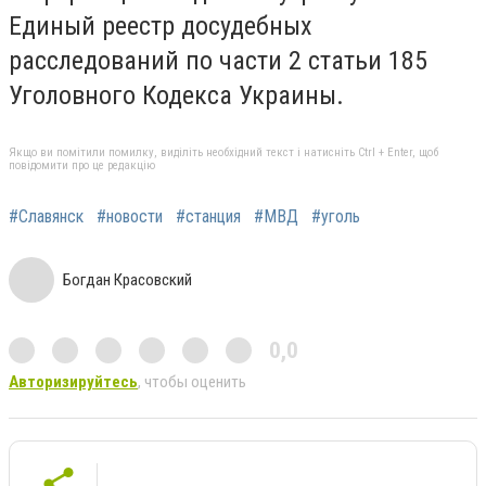
Единый реестр досудебных
расследований по части 2 статьи 185
Уголовного Кодекса Украины.
Якщо ви помітили помилку, виділіть необхідний текст і натисніть Ctrl + Enter, щоб
повідомити про це редакцію
#Славянск
#новости
#станция
#МВД
#уголь
Богдан Красовский
0,0
Авторизируйтесь
, чтобы оценить