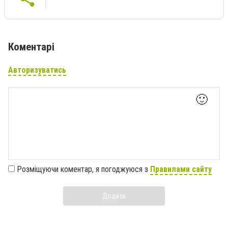
Коментарі
Авторизуватись
🙂
Розміщуючи коментар, я погоджуюся з
Правилами сайту
Додати